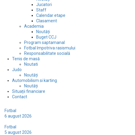
Jucatori
Staff
Calendar etape
Clasament
Academia
Noutăți
Buget CCJ
Program saptamanal
Fotbal împotriva rasismului
Responsabilitate socială
Tenis de masă
Noutati
Judo
Noutăți
Automobilism si karting
Noutăți
Situații financiare
Contact
Prima deplasare a sezonului va fi în Ilfov
Fotbal
6 august 2026
Remiză pe caniculă în compania trupei din Satu Mare
Fotbal
5 august 2026