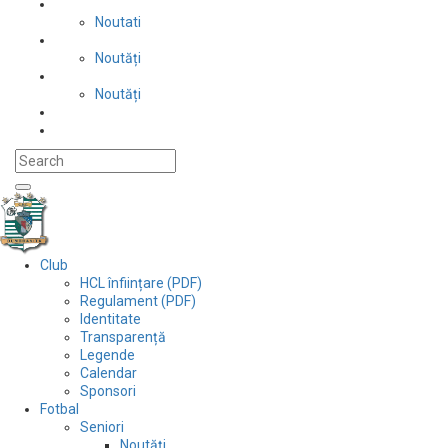
Tenis de masă
Noutati
Judo
Noutăți
Automobilism si karting
Noutăți
Situații financiare
Contact
Club
HCL înființare (PDF)
Regulament (PDF)
Identitate
Transparență
Legende
Calendar
Sponsori
Fotbal
Seniori
Noutăți