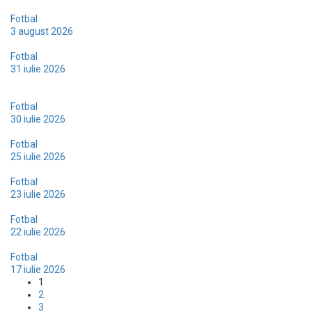
Duel cu CSM Olimpia în locul sibienilor, în runda inaugurală
Fotbal
3 august 2026
Jurnaliști acreditați pentru sezonul 2026/2027
Fotbal
31 iulie 2026
Duel cu Hermannstadt, la start de sezon: „Nu ne permitem
momente de pasivitate!”
Fotbal
30 iulie 2026
Victorie concludentă la Ghiroda, în ultima repetiție dinainte de start
Fotbal
25 iulie 2026
Acreditări media – sezonul 2026/2027
Fotbal
23 iulie 2026
Remiză cu patru goluri în testul de pe „Știința”
Fotbal
22 iulie 2026
Remiză albă în testul din Valea Domanului
Fotbal
17 iulie 2026
1
2
3