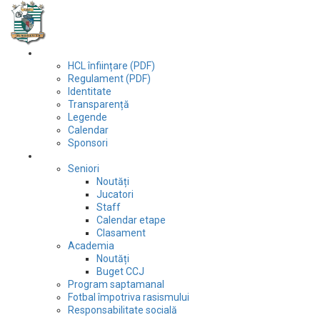
Club
HCL înființare (PDF)
Regulament (PDF)
Identitate
Transparență
Legende
Calendar
Sponsori
Fotbal
Seniori
Noutăți
Jucatori
Staff
Calendar etape
Clasament
Academia
Noutăți
Buget CCJ
Program saptamanal
Fotbal împotriva rasismului
Responsabilitate socială