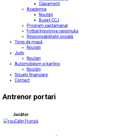
Clasament
Academia
Noutăți
Buget CCJ
Program saptamanal
Fotbal împotriva rasismului
Responsabilitate socială
Tenis de masă
Noutati
Judo
Noutăți
Automobilism si karting
Noutăți
Situații financiare
Contact
Antrenor portari
Jucător
Călin Frunză