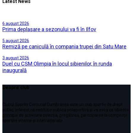
Latest News
6 august 2026
Prima deplasare a sezonului va fi în Ilfov
5 august 2026
Remiză pe caniculă în compania trupei din Satu Mare
3 august 2026
Duel cu CSM Olimpia în locul sibienilor, în runda
inaugurală
Despre club
Clubul Sportiv Comunal Dumbrăvița este un club sportiv de drept
public, înființat ca instituţie publică polisportivă și va avea ca obiectiv
principal de activitate selecţia, pregătirea, participarea la competiţii
sportive interne şi internaționale.