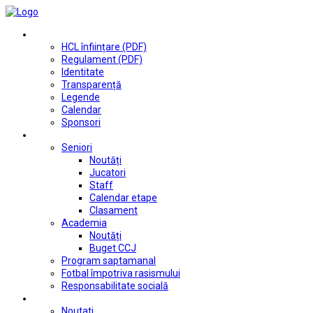
Club
HCL înființare (PDF)
Regulament (PDF)
Identitate
Transparență
Legende
Calendar
Sponsori
Fotbal
Seniori
Noutăți
Jucatori
Staff
Calendar etape
Clasament
Academia
Noutăți
Buget CCJ
Program saptamanal
Fotbal împotriva rasismului
Responsabilitate socială
Tenis de masă
Noutati