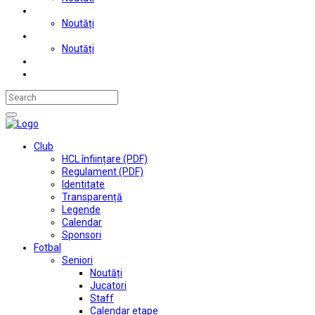
Judo
Noutăți
Automobilism si karting
Noutăți
Situații financiare
Contact
Club
HCL înființare (PDF)
Regulament (PDF)
Identitate
Transparență
Legende
Calendar
Sponsori
Fotbal
Seniori
Noutăți
Jucatori
Staff
Calendar etape