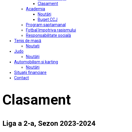
Clasament
Academia
Noutăți
Buget CCJ
Program saptamanal
Fotbal împotriva rasismului
Responsabilitate socială
Tenis de masă
Noutati
Judo
Noutăți
Automobilism si karting
Noutăți
Situații financiare
Contact
Clasament
Liga a 2-a, Sezon 2023-2024