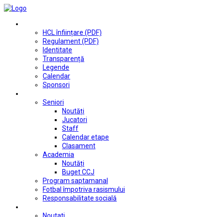
Club
HCL înființare (PDF)
Regulament (PDF)
Identitate
Transparență
Legende
Calendar
Sponsori
Fotbal
Seniori
Noutăți
Jucatori
Staff
Calendar etape
Clasament
Academia
Noutăți
Buget CCJ
Program saptamanal
Fotbal împotriva rasismului
Responsabilitate socială
Tenis de masă
Noutati