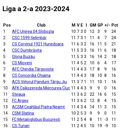
Liga a 2-a 2023-2024
Pos
Club
M
V
E
I
GM
GP
+/-
Pct
1
AFC Unirea 04 Slobozia
10
7
3
0
12
3
9
24
2
CSC 1599 Şelimbăr
11
7
3
1
11
4
7
24
3
CS Corvinul 1921 Hunedoara
11
6
3
2
16
11
5
21
4
CSC Dumbrăvița
11
5
3
3
16
11
6
18
5
Gloria Buzău
11
5
3
3
16
14
2
18
6
CS Mioveni
11
4
5
2
10
6
4
17
7
AFC Chindia Târgovişte
11
4
4
3
17
8
9
16
8
CS Concordia Chiajna
11
4
4
3
18
10
8
16
9
ACS Viitorul Pandurii Târgu Jiu
11
3
7
1
11
10
1
16
10
AFK Csikszereda Miercurea Ciuc
11
4
4
3
9
9
0
16
11
Steaua
11
3
6
2
22
16
6
15
12
FC Argeș
11
3
6
2
12
8
4
15
13
ACSM Ceahlăul Piatra Neamţ
11
4
3
4
14
11
3
15
14
CSM Slatina
10
2
5
3
9
9
0
11
15
FC Metaloglobus Bucureşti
11
2
5
4
8
11
-3
11
16
CS Tunari
11
2
4
5
10
19
-9
10