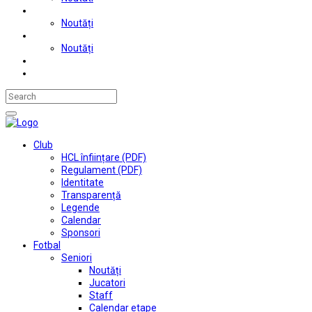
Judo
Noutăți
Automobilism si karting
Noutăți
Situații financiare
Contact
Club
HCL înființare (PDF)
Regulament (PDF)
Identitate
Transparență
Legende
Calendar
Sponsori
Fotbal
Seniori
Noutăți
Jucatori
Staff
Calendar etape