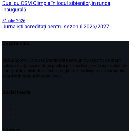
Duel cu CSM Olimpia în locul sibienilor, în runda
inaugurală
31 iulie 2026
Jurnaliști acreditați pentru sezonul 2026/2027
Despre club
Clubul Sportiv Comunal Dumbrăvița este un club sportiv de drept
public, înființat ca instituţie publică polisportivă și va avea ca obiectiv
principal de activitate selecţia, pregătirea, participarea la competiţii
sportive interne şi internaționale.
Social media
Contact