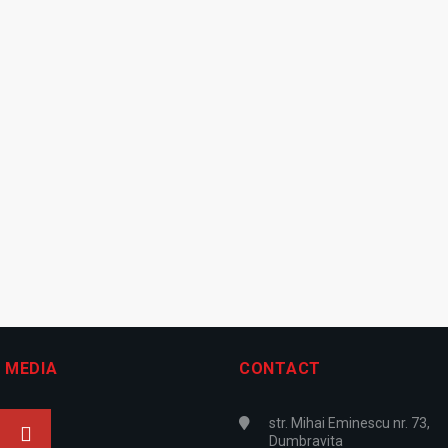
 MEDIA
CONTACT
str. Mihai Eminescu nr. 73,
Dumbravita