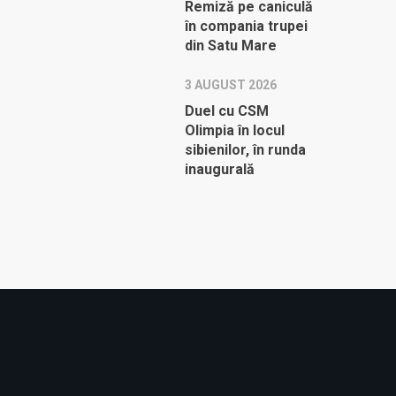
Remiză pe caniculă
în compania trupei
din Satu Mare
3 AUGUST 2026
Duel cu CSM
Olimpia în locul
sibienilor, în runda
inaugurală