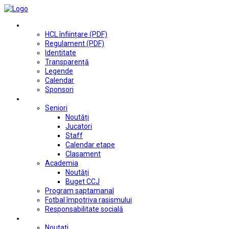
Club
HCL înființare (PDF)
Regulament (PDF)
Identitate
Transparență
Legende
Calendar
Sponsori
Fotbal
Seniori
Noutăți
Jucatori
Staff
Calendar etape
Clasament
Academia
Noutăți
Buget CCJ
Program saptamanal
Fotbal împotriva rasismului
Responsabilitate socială
Tenis de masă
Noutati