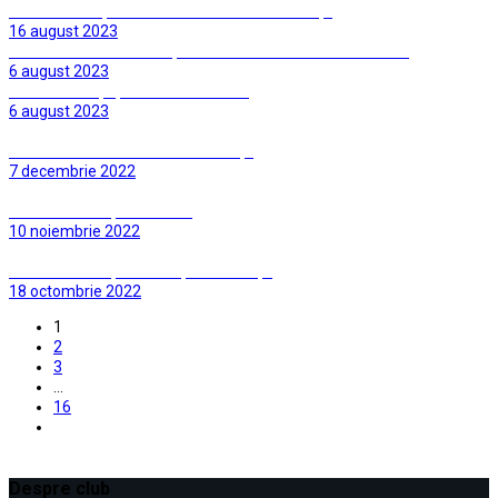
CSC Ghiroda și Giarmata Vii – CSC Dumbrăvița
16 august 2023
Jucători CSC Dumbrăvița Fotbal seniori sezon 2026-2027
6 august 2023
Calendar etape, Sezon 2023-2024
6 august 2023
CSM Alexandria – CSC Dumbrăvița
7 decembrie 2022
CSC Dumbrăvița – CFR Cluj
10 noiembrie 2022
CSC Dumbrăvița – FC Rapid București
18 octombrie 2022
1
2
3
…
16
Despre club