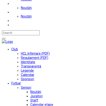
Judo
Noutăți
Automobilism si karting
Noutăți
Situații financiare
Contact
Club
HCL înființare (PDF)
Regulament (PDF)
Identitate
Transparență
Legende
Calendar
Sponsori
Fotbal
Seniori
Noutăți
Jucatori
Staff
Calendar etape