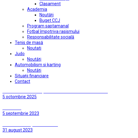
Clasament
Academia
Noutăți
Buget CCJ
Program saptamanal
Fotbal împotriva rasismului
Responsabilitate socială
Tenis de masă
Noutati
Judo
Noutăți
Automobilism si karting
Noutăți
Situații financiare
Contact
Staff CSC Dumbrăvița Fotbal seniori sezon 2025-2026
5 octombrie 2025
UTA Arad
5 septembrie 2023
CSC Dumbrăviţa – UTA Arad
31 august 2023