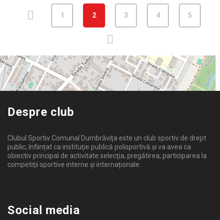
1
2
3
4
5
Despre club
Clubul Sportiv Comunal Dumbrăvița este un club sportiv de drept
public, înființat ca instituţie publică polisportivă și va avea ca
obiectiv principal de activitate selecţia, pregătirea, participarea la
competiţii sportive interne şi internaționale.
Social media