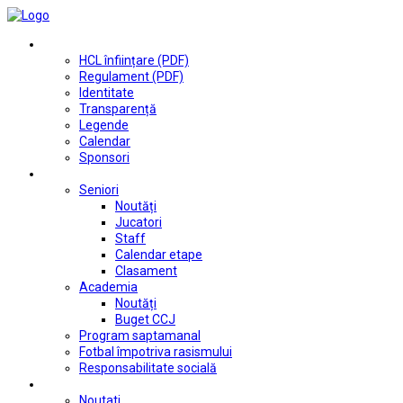
Club
HCL înființare (PDF)
Regulament (PDF)
Identitate
Transparență
Legende
Calendar
Sponsori
Fotbal
Seniori
Noutăți
Jucatori
Staff
Calendar etape
Clasament
Academia
Noutăți
Buget CCJ
Program saptamanal
Fotbal împotriva rasismului
Responsabilitate socială
Tenis de masă
Noutati