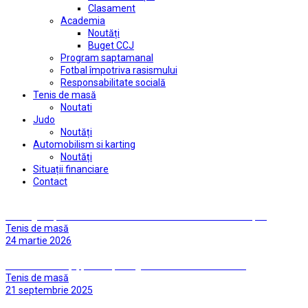
Clasament
Academia
Noutăți
Buget CCJ
Program saptamanal
Fotbal împotriva rasismului
Responsabilitate socială
Tenis de masă
Noutati
Judo
Noutăți
Automobilism si karting
Noutăți
Situații financiare
Contact
Înfrângere pentru fetele noastre în turul cu CSM Constanța II
Tenis de masă
24 martie 2026
CSC Dumbrăvița, printre protagonistele turului Diviziei A
Tenis de masă
21 septembrie 2025