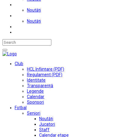
Judo
Noutăți
Automobilism si karting
Noutăți
Situații financiare
Contact
Club
HCL înființare (PDF)
Regulament (PDF)
Identitate
Transparență
Legende
Calendar
Sponsori
Fotbal
Seniori
Noutăți
Jucatori
Staff
Calendar etape