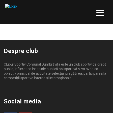
Meciuri strânse și prestații încurajatoare la
O nouă provocare: Cupa României U15 și
Prestații încurajatoare la Odorheiu
Cupa României
U19
Secuiesc, la Cupa României U15 și U19
TENIS DE MASĂ
23 FEBRUARIE 2026
TENIS DE MASĂ
18 FEBRUARIE 2026
TENIS DE MASĂ
23 FEBRUARIE 2025
Despre club
Clubul Sportiv Comunal Dumbrăvița este un club sportiv de drept
public, înființat ca instituţie publică polisportivă și va avea ca
obiectiv principal de activitate selecţia, pregătirea, participarea la
competiţii sportive interne şi internaționale.
Social media