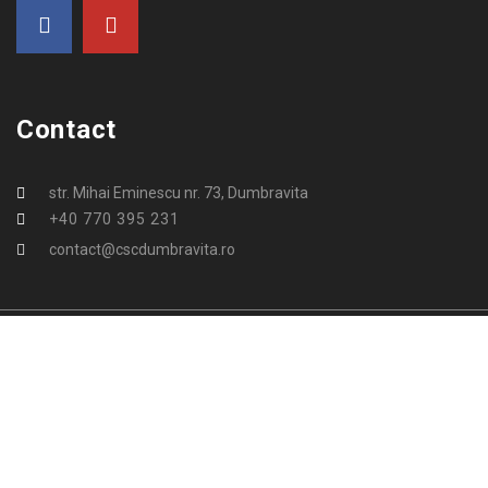
Contact
str. Mihai Eminescu nr. 73, Dumbravita
+40 770 395 231
contact@cscdumbravita.ro