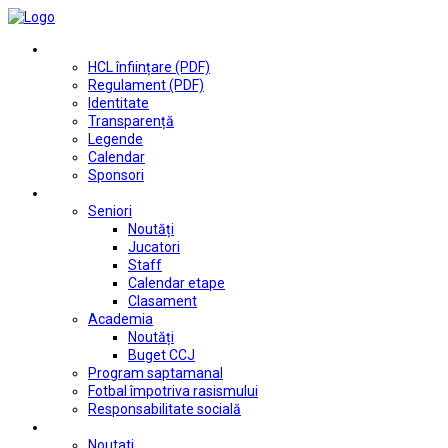
Club
HCL înființare (PDF)
Regulament (PDF)
Identitate
Transparență
Legende
Calendar
Sponsori
Fotbal
Seniori
Noutăți
Jucatori
Staff
Calendar etape
Clasament
Academia
Noutăți
Buget CCJ
Program saptamanal
Fotbal împotriva rasismului
Responsabilitate socială
Tenis de masă
Noutati