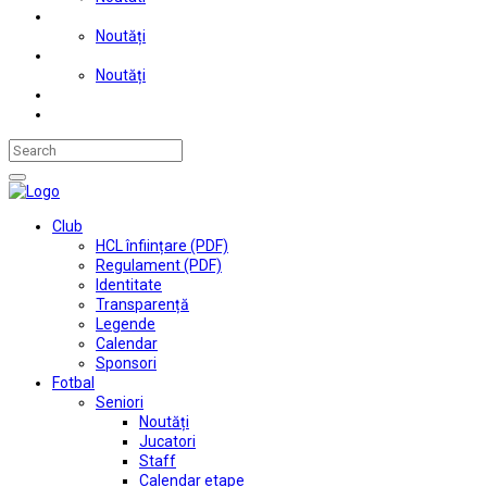
Judo
Noutăți
Automobilism si karting
Noutăți
Situații financiare
Contact
Club
HCL înființare (PDF)
Regulament (PDF)
Identitate
Transparență
Legende
Calendar
Sponsori
Fotbal
Seniori
Noutăți
Jucatori
Staff
Calendar etape