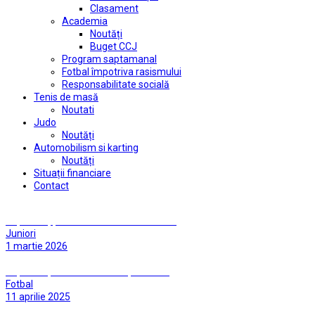
Clasament
Academia
Noutăți
Buget CCJ
Program saptamanal
Fotbal împotriva rasismului
Responsabilitate socială
Tenis de masă
Noutati
Judo
Noutăți
Automobilism si karting
Noutăți
Situații financiare
Contact
Împreună, pentru o comunitate curată!
Juniori
1 martie 2026
Împreună, facem Dumbrăvița curată!
Fotbal
11 aprilie 2025