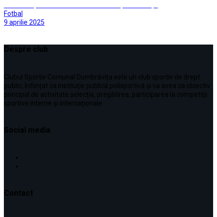
Dumbrăvița curată – deviza micilor noștri fotbaliști
Fotbal
9 aprilie 2025
Despre club
Clubul Sportiv Comunal Dumbrăvița este un club sportiv de drept
public, înființat ca instituţie publică polisportivă și va avea ca obiectiv
principal de activitate selecţia, pregătirea, participarea la competiţii
sportive interne şi internaționale.
Social media
Contact