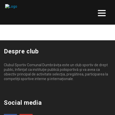
Joc solid în Bănie
FOTBAL
6 IULIE 2024
Despre club
Clubul Sportiv Comunal Dumbrăvița este un club sportiv de drept
public, înființat ca instituţie publică polisportivă și va avea ca
obiectiv principal de activitate selecţia, pregătirea, participarea la
competiţii sportive interne şi internaționale.
Social media