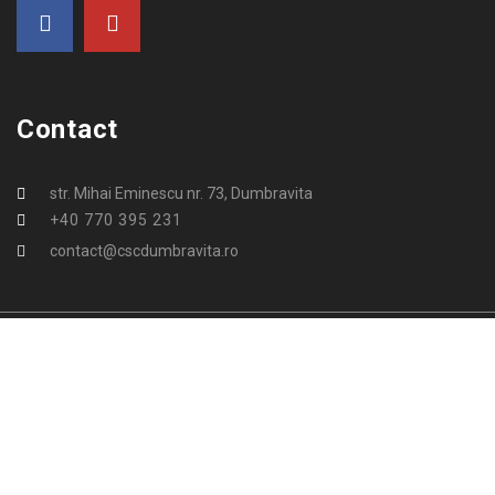
Contact
str. Mihai Eminescu nr. 73, Dumbravita
+40 770 395 231
contact@cscdumbravita.ro