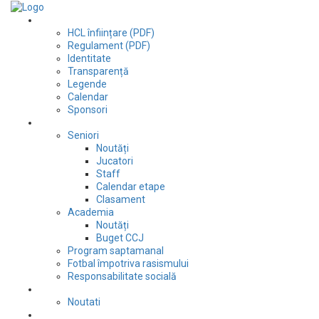
Club
HCL înființare (PDF)
Regulament (PDF)
Identitate
Transparență
Legende
Calendar
Sponsori
Fotbal
Seniori
Noutăți
Jucatori
Staff
Calendar etape
Clasament
Academia
Noutăți
Buget CCJ
Program saptamanal
Fotbal împotriva rasismului
Responsabilitate socială
Tenis de masă
Noutati
Judo