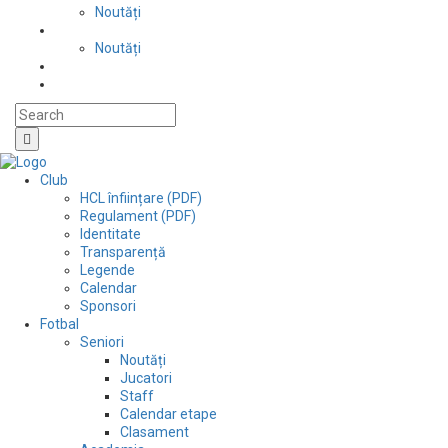
Noutăți
Automobilism si karting
Noutăți
Situații financiare
Contact
Club
HCL înființare (PDF)
Regulament (PDF)
Identitate
Transparență
Legende
Calendar
Sponsori
Fotbal
Seniori
Noutăți
Jucatori
Staff
Calendar etape
Clasament