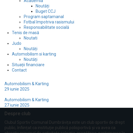
Academia
Noutăți
Buget CCJ
Program saptamanal
Fotbal împotriva rasismului
Responsabilitate socială
Tenis de masă
Noutati
Judo
Noutăți
Automobilism si karting
Noutăți
Situații financiare
Contact
Piloții noștri au dominat și etapa din centrul Timișoarei
Automobilism & Karting
29 iunie 2025
Pregătiți de spectacol, în centrul Timișoarei!
Automobilism & Karting
27 iunie 2025
Despre club
Clubul Sportiv Comunal Dumbrăvița este un club sportiv de drept
public, înființat ca instituţie publică polisportivă și va avea ca
obiectiv principal de activitate selecţia, pregătirea, participarea la