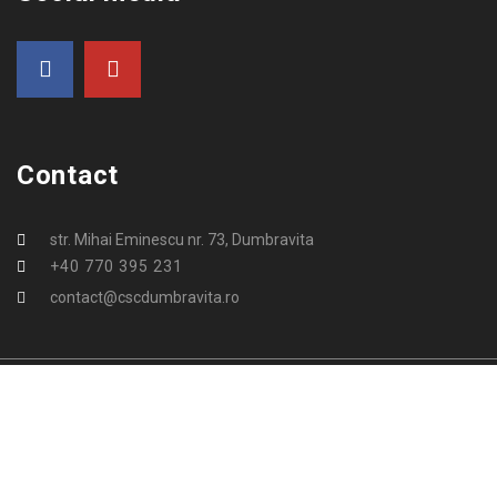
Contact
str. Mihai Eminescu nr. 73, Dumbravita
+40 770 395 231
contact@cscdumbravita.ro