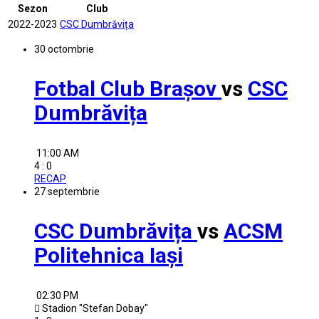
Sezon
Club
2022-2023
CSC Dumbrăvița
30
octombrie
Fotbal Club Braşov
vs
CSC
Dumbrăvița
11:00 AM
4 : 0
RECAP
27
septembrie
CSC Dumbrăvița
vs
ACSM
Politehnica Iaşi
02:30 PM
Stadion "Stefan Dobay"