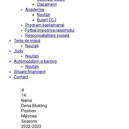
Clasament
Academia
Noutăți
Buget CCJ
Program saptamanal
Fotbal împotriva rasismului
Responsabilitate socială
Tenis de masă
Noutati
Judo
Noutăți
Automobilism si karting
Noutăți
Situații financiare
Contact
#
14
Name
Denis Blickling
Position
Mijlocași
Seasons
2022-2023