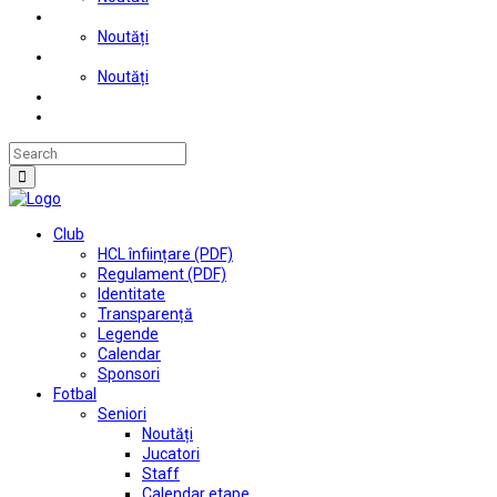
Judo
Noutăți
Automobilism si karting
Noutăți
Situații financiare
Contact
Club
HCL înființare (PDF)
Regulament (PDF)
Identitate
Transparență
Legende
Calendar
Sponsori
Fotbal
Seniori
Noutăți
Jucatori
Staff
Calendar etape