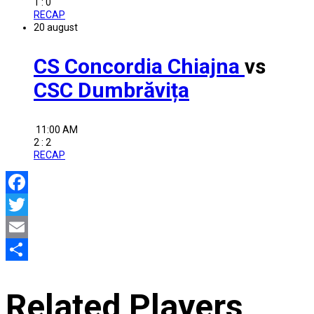
1 : 0
RECAP
20
august
CS Concordia Chiajna
vs
CSC Dumbrăvița
11:00 AM
2 : 2
RECAP
Facebook
Twitter
Email
Partajează
Related Players