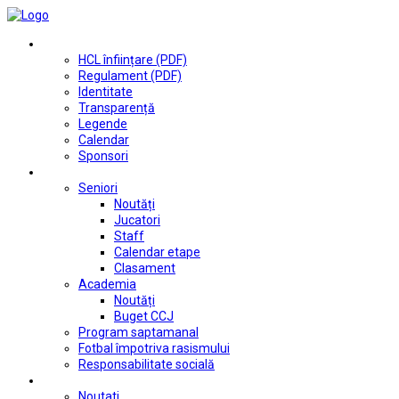
Club
HCL înființare (PDF)
Regulament (PDF)
Identitate
Transparență
Legende
Calendar
Sponsori
Fotbal
Seniori
Noutăți
Jucatori
Staff
Calendar etape
Clasament
Academia
Noutăți
Buget CCJ
Program saptamanal
Fotbal împotriva rasismului
Responsabilitate socială
Tenis de masă
Noutati