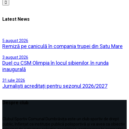
Latest News
5 august 2026
Remiză pe caniculă în compania trupei din Satu Mare
3 august 2026
Duel cu CSM Olimpia în locul sibienilor, în runda
inaugurală
31 iulie 2026
Jurnaliști acreditați pentru sezonul 2026/2027
Despre club
Clubul Sportiv Comunal Dumbrăvița este un club sportiv de drept
public, înființat ca instituţie publică polisportivă și va avea ca obiectiv