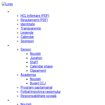
Club
HCL înființare (PDF)
Regulament (PDF)
Identitate
Transparență
Legende
Calendar
Sponsori
Fotbal
Seniori
Noutăți
Jucatori
Staff
Calendar etape
Clasament
Academia
Noutăți
Buget CCJ
Program saptamanal
Fotbal împotriva rasismului
Responsabilitate socială
Tenis de masă
Noutati