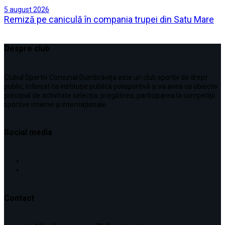
5 august 2026
Remiză pe caniculă în compania trupei din Satu Mare
Despre club
Clubul Sportiv Comunal Dumbrăvița este un club sportiv de drept
public, înființat ca instituţie publică polisportivă și va avea ca obiectiv
principal de activitate selecţia, pregătirea, participarea la competiţii
sportive interne şi internaționale.
Social media
Contact