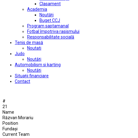
Clasament
Academia
Noutăți
Buget CCJ
Program saptamanal
Fotbal împotriva rasismului
Responsabilitate socială
Tenis de masă
Noutati
Judo
Noutăți
Automobilism si karting
Noutăți
Situații financiare
Contact
#
21
Name
Răzvan Morariu
Position
Fundași
Current Team