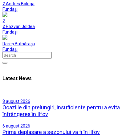
2
Andres Bologa
Fundași
2
2
Răzvan Joldea
Fundași
Rareș Butnărașu
Fundași
Latest News
8 august 2026
Ocaziile din prelungiri, insuficiente pentru a evita
înfrângerea în Ilfov
6 august 2026
Prima deplasare a sezonului va fi în Ilfov