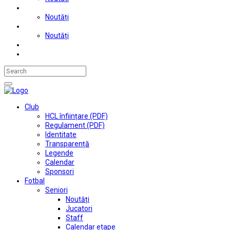
Judo
Noutăți
Automobilism si karting
Noutăți
Situații financiare
Contact
Club
HCL înființare (PDF)
Regulament (PDF)
Identitate
Transparență
Legende
Calendar
Sponsori
Fotbal
Seniori
Noutăți
Jucatori
Staff
Calendar etape