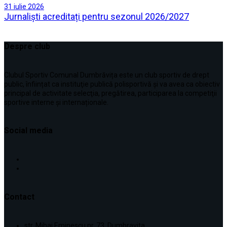
31 iulie 2026
Jurnaliști acreditați pentru sezonul 2026/2027
Despre club
Clubul Sportiv Comunal Dumbrăvița este un club sportiv de drept
public, înființat ca instituţie publică polisportivă și va avea ca obiectiv
principal de activitate selecţia, pregătirea, participarea la competiţii
sportive interne şi internaționale.
Social media
Contact
str. Mihai Eminescu nr. 73, Dumbravita