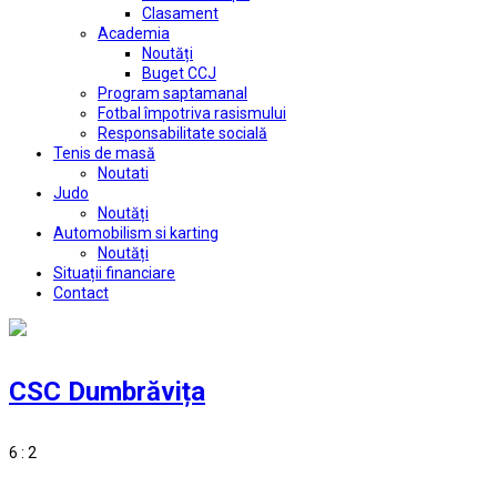
Clasament
Academia
Noutăți
Buget CCJ
Program saptamanal
Fotbal împotriva rasismului
Responsabilitate socială
Tenis de masă
Noutati
Judo
Noutăți
Automobilism si karting
Noutăți
Situații financiare
Contact
CSC Dumbrăvița
6 : 2