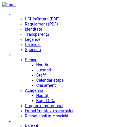
Club
HCL înființare (PDF)
Regulament (PDF)
Identitate
Transparență
Legende
Calendar
Sponsori
Fotbal
Seniori
Noutăți
Jucatori
Staff
Calendar etape
Clasament
Academia
Noutăți
Buget CCJ
Program saptamanal
Fotbal împotriva rasismului
Responsabilitate socială
Tenis de masă
Noutati