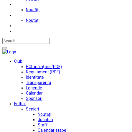
Judo
Noutăți
Automobilism si karting
Noutăți
Situații financiare
Contact
Club
HCL înființare (PDF)
Regulament (PDF)
Identitate
Transparență
Legende
Calendar
Sponsori
Fotbal
Seniori
Noutăți
Jucatori
Staff
Calendar etape