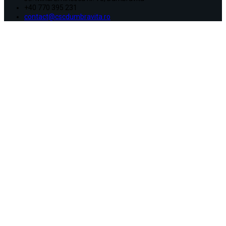
+40 770 395 231
contact@cscdumbravita.ro