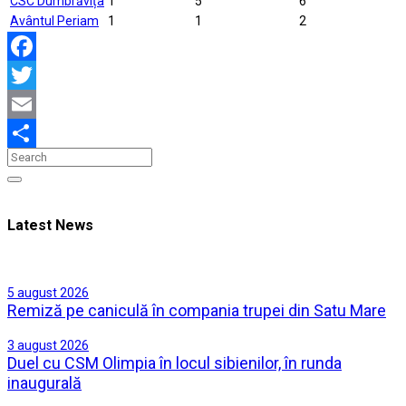
CSC Dumbrăvița
1
5
6
Avântul Periam
1
1
2
Facebook
Twitter
Email
Partajează
Latest News
5 august 2026
Remiză pe caniculă în compania trupei din Satu Mare
3 august 2026
Duel cu CSM Olimpia în locul sibienilor, în runda
inaugurală