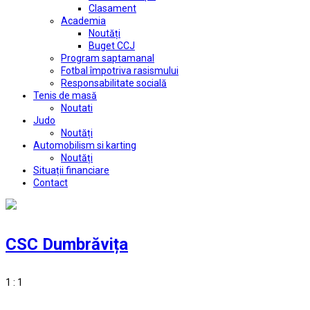
Clasament
Academia
Noutăți
Buget CCJ
Program saptamanal
Fotbal împotriva rasismului
Responsabilitate socială
Tenis de masă
Noutati
Judo
Noutăți
Automobilism si karting
Noutăți
Situații financiare
Contact
CSC Dumbrăvița
1 : 1