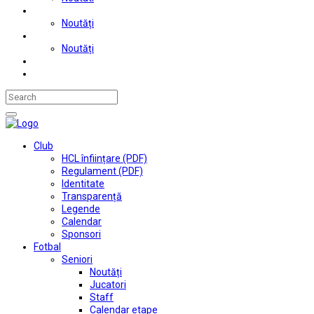
Judo
Noutăți
Automobilism si karting
Noutăți
Situații financiare
Contact
Club
HCL înființare (PDF)
Regulament (PDF)
Identitate
Transparență
Legende
Calendar
Sponsori
Fotbal
Seniori
Noutăți
Jucatori
Staff
Calendar etape