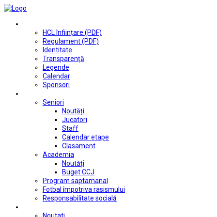
Club
HCL înființare (PDF)
Regulament (PDF)
Identitate
Transparență
Legende
Calendar
Sponsori
Fotbal
Seniori
Noutăți
Jucatori
Staff
Calendar etape
Clasament
Academia
Noutăți
Buget CCJ
Program saptamanal
Fotbal împotriva rasismului
Responsabilitate socială
Tenis de masă
Noutati