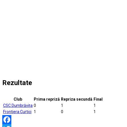
Rezultate
Club
Prima repriză
Repriza secundă
Final
CSC Dumbrăvița
0
1
1
Frontiera Curtici
1
0
1