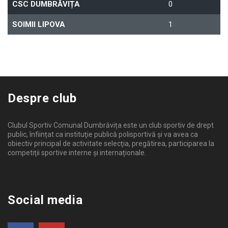
CSC DUMBRĂVIȚA
0
SOIMII LIPOVA
1
Despre club
Clubul Sportiv Comunal Dumbrăvița este un club sportiv de drept
public, înființat ca instituţie publică polisportivă și va avea ca
obiectiv principal de activitate selecţia, pregătirea, participarea la
competiţii sportive interne şi internaționale.
Social media