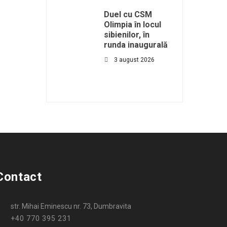
Duel cu CSM
Olimpia în locul
sibienilor, în
runda inaugurală
3 august 2026
Contact
str. Mihai Eminescu nr. 73, Dumbravita
+40 770 395 231