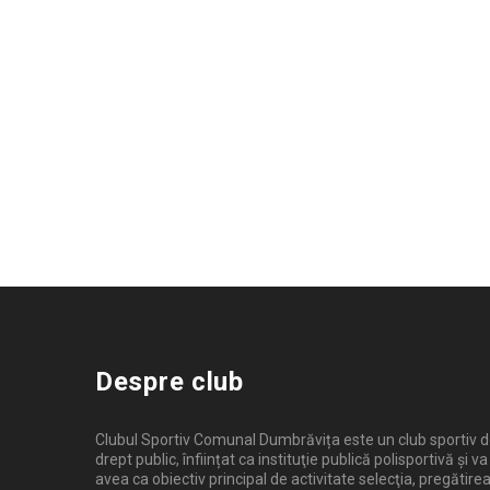
Despre club
Clubul Sportiv Comunal Dumbrăvița este un club sportiv 
drept public, înființat ca instituţie publică polisportivă și va
avea ca obiectiv principal de activitate selecţia, pregătirea