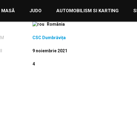
E MASĂ
JUDO
AUTOMOBILISM SI KARTING
S
România
AM
CSC Dumbrăvița
I
9 noiembrie 2021
4