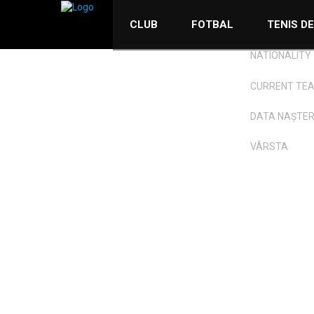
CLUB
FOTBAL
TENIS D
NATIONALITY
CURRENT TE
DATA NAȘTERI
VÂRSTA