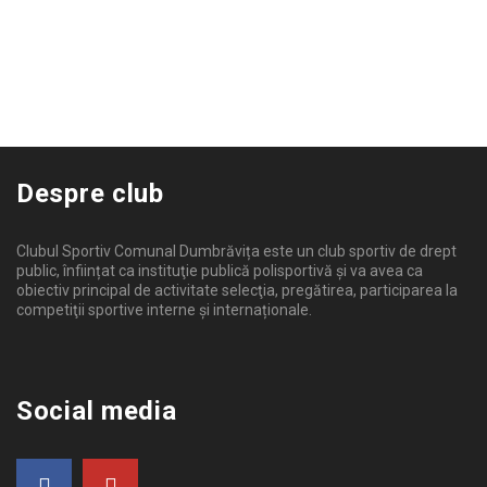
Despre club
Clubul Sportiv Comunal Dumbrăvița este un club sportiv de drept
public, înființat ca instituţie publică polisportivă și va avea ca
obiectiv principal de activitate selecţia, pregătirea, participarea la
competiţii sportive interne şi internaționale.
Social media