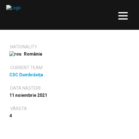
NATIONALITY
România
CURRENT TEAM
CSC Dumbrăvița
DATA NAȘTERII
11 noiembrie 2021
VÂRSTA
4