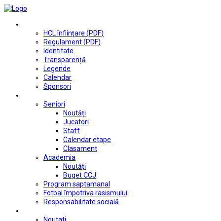
Club
HCL înființare (PDF)
Regulament (PDF)
Identitate
Transparență
Legende
Calendar
Sponsori
Fotbal
Seniori
Noutăți
Jucatori
Staff
Calendar etape
Clasament
Academia
Noutăți
Buget CCJ
Program saptamanal
Fotbal împotriva rasismului
Responsabilitate socială
Tenis de masă
Noutati