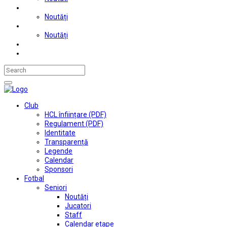
Judo
Noutăți
Automobilism si karting
Noutăți
Situații financiare
Contact
Club
HCL înființare (PDF)
Regulament (PDF)
Identitate
Transparență
Legende
Calendar
Sponsori
Fotbal
Seniori
Noutăți
Jucatori
Staff
Calendar etape