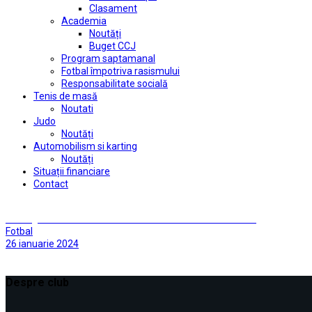
Clasament
Academia
Noutăți
Buget CCJ
Program saptamanal
Fotbal împotriva rasismului
Responsabilitate socială
Tenis de masă
Noutati
Judo
Noutăți
Automobilism si karting
Noutăți
Situații financiare
Contact
Înfrângere cu Corvinul înainte de intrarea în cantonament
Fotbal
26 ianuarie 2024
Despre club