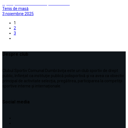
Aproape de medalii la Cupa României
Tenis de masă
3 noiembrie 2025
1
2
3
Despre club
Clubul Sportiv Comunal Dumbrăvița este un club sportiv de drept
public, înființat ca instituţie publică polisportivă și va avea ca obiectiv
principal de activitate selecţia, pregătirea, participarea la competiţii
sportive interne şi internaționale.
Social media