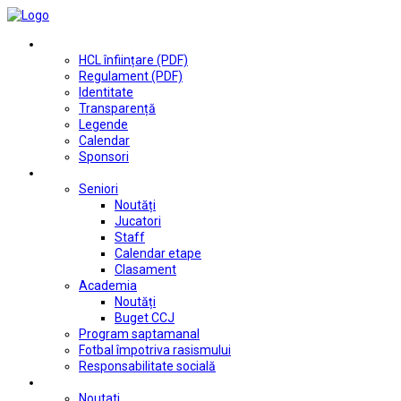
Club
HCL înființare (PDF)
Regulament (PDF)
Identitate
Transparență
Legende
Calendar
Sponsori
Fotbal
Seniori
Noutăți
Jucatori
Staff
Calendar etape
Clasament
Academia
Noutăți
Buget CCJ
Program saptamanal
Fotbal împotriva rasismului
Responsabilitate socială
Tenis de masă
Noutati