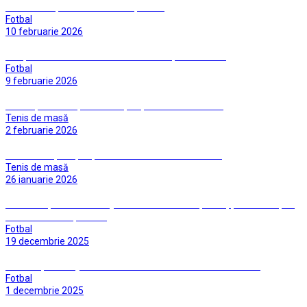
Părăsim Cupa României cu capul sus
Fotbal
10 februarie 2026
Începem anul cu un meci cu miză în Cupa României
Fotbal
9 februarie 2026
Prestații bune la prima competiție oficială din 2026
Tenis de masă
2 februarie 2026
În linie dreaptă spre primul concurs oficial din 2026
Tenis de masă
26 ianuarie 2026
INTERVIU | Florin Fabian: „În meciurile din campionat, puteam obține
mult mai multe puncte”
Fotbal
19 decembrie 2025
Primul episod al „dublei” cu CSM Slatina din luna decembrie
Fotbal
1 decembrie 2025