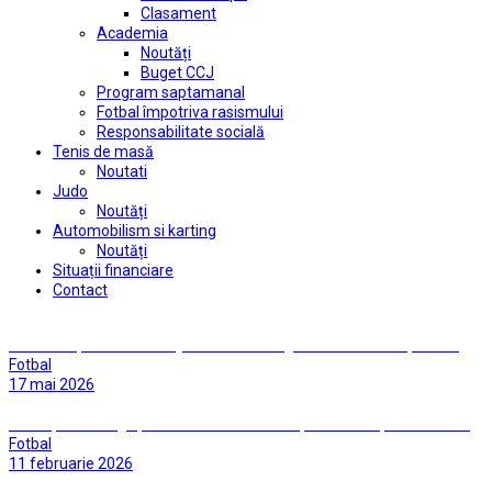
Clasament
Academia
Noutăți
Buget CCJ
Program saptamanal
Fotbal împotriva rasismului
Responsabilitate socială
Tenis de masă
Noutati
Judo
Noutăți
Automobilism si karting
Noutăți
Situații financiare
Contact
INTERVIU | Florin Fabian: „A fost un amalgam de stări emoționale”
Fotbal
17 mai 2026
CIFRE | Cu FC Argeș – meciul 20 în faza națională a Cupei României
Fotbal
11 februarie 2026