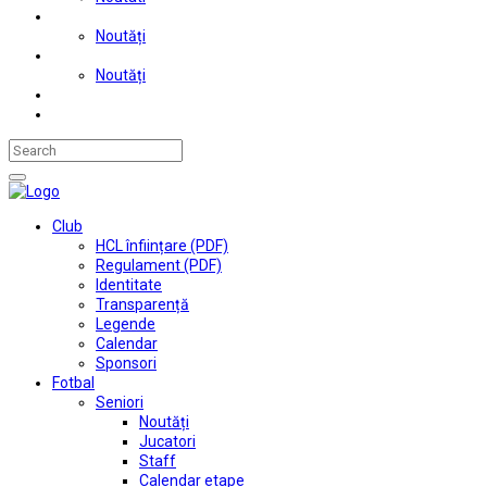
Judo
Noutăți
Automobilism si karting
Noutăți
Situații financiare
Contact
Club
HCL înființare (PDF)
Regulament (PDF)
Identitate
Transparență
Legende
Calendar
Sponsori
Fotbal
Seniori
Noutăți
Jucatori
Staff
Calendar etape