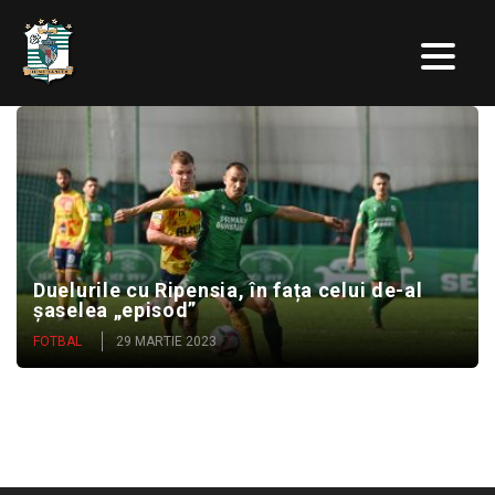
Duelurile cu Ripensia, în fața celui de-al
șaselea „episod”
FOTBAL
29 MARTIE 2023