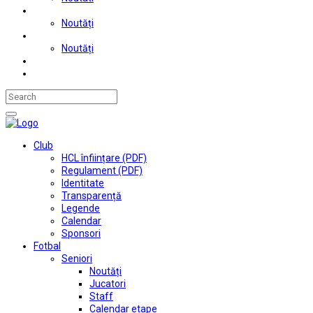
Judo
Noutăți
Automobilism si karting
Noutăți
Situații financiare
Contact
Club
HCL înființare (PDF)
Regulament (PDF)
Identitate
Transparență
Legende
Calendar
Sponsori
Fotbal
Seniori
Noutăți
Jucatori
Staff
Calendar etape