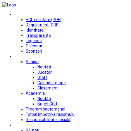
Club
HCL înființare (PDF)
Regulament (PDF)
Identitate
Transparență
Legende
Calendar
Sponsori
Fotbal
Seniori
Noutăți
Jucatori
Staff
Calendar etape
Clasament
Academia
Noutăți
Buget CCJ
Program saptamanal
Fotbal împotriva rasismului
Responsabilitate socială
Tenis de masă
Noutati