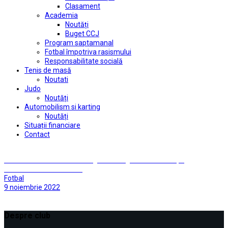
Clasament
Academia
Noutăți
Buget CCJ
Program saptamanal
Fotbal împotriva rasismului
Responsabilitate socială
Tenis de masă
Noutati
Judo
Noutăți
Automobilism si karting
Noutăți
Situații financiare
Contact
Următorul adversar: CFR Cluj, cea mai galonată formație
românească a mileniului
Fotbal
9 noiembrie 2022
Despre club