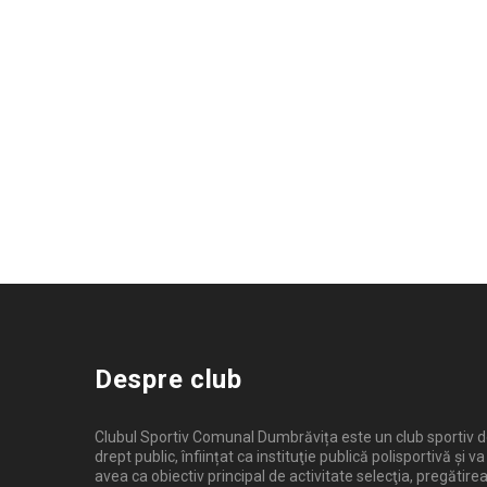
Despre club
Clubul Sportiv Comunal Dumbrăvița este un club sportiv 
drept public, înființat ca instituţie publică polisportivă și va
avea ca obiectiv principal de activitate selecţia, pregătirea