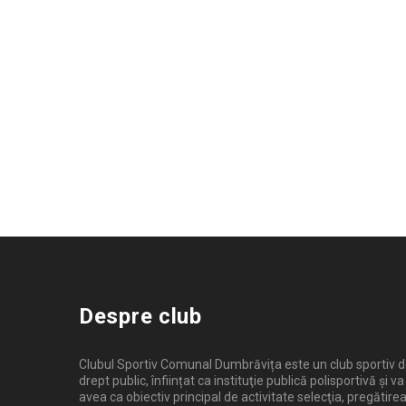
Despre club
Clubul Sportiv Comunal Dumbrăvița este un club sportiv 
drept public, înființat ca instituţie publică polisportivă și va
avea ca obiectiv principal de activitate selecţia, pregătirea