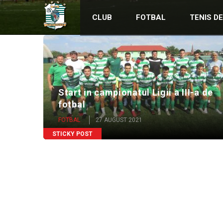
CLUB
FOTBAL
TENIS D
Start in campionatul Ligii a III-a de
fotbal
FOTBAL
27 AUGUST 2021
STICKY POST