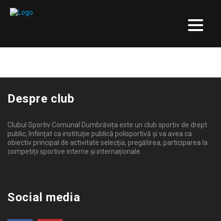
S-a întors omul de gol!
FOTBAL
15 IANUARIE 2022
Despre club
Clubul Sportiv Comunal Dumbrăvița este un club sportiv de drept
public, înființat ca instituţie publică polisportivă și va avea ca
obiectiv principal de activitate selecţia, pregătirea, participarea la
competiţii sportive interne şi internaționale.
Social media