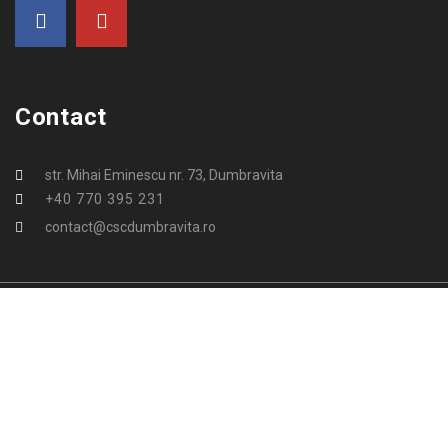
Contact
str. Mihai Eminescu nr. 73, Dumbravita
+40 770 395 231
contact@cscdumbravita.ro