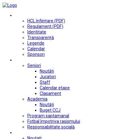
Club
HCL înființare (PDF)
Regulament (PDF)
Identitate
Transparență
Legende
Calendar
Sponsori
Fotbal
Seniori
Noutăți
Jucatori
Staff
Calendar etape
Clasament
Academia
Noutăți
Buget CCJ
Program saptamanal
Fotbal împotriva rasismului
Responsabilitate socială
Tenis de masă
Noutati