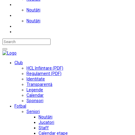
Judo
Noutăți
Automobilism si karting
Noutăți
Situații financiare
Contact
Club
HCL înființare (PDF)
Regulament (PDF)
Identitate
Transparență
Legende
Calendar
Sponsori
Fotbal
Seniori
Noutăți
Jucatori
Staff
Calendar etape