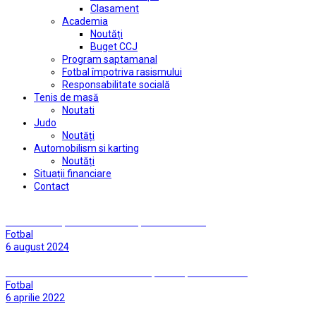
Clasament
Academia
Noutăți
Buget CCJ
Program saptamanal
Fotbal împotriva rasismului
Responsabilitate socială
Tenis de masă
Noutati
Judo
Noutăți
Automobilism si karting
Noutăți
Situații financiare
Contact
Drumul în Cupa României începe la Peciu Nou
Fotbal
6 august 2024
Următorul adversar: CSC Ghiroda, revelația Seriei a 8-a
Fotbal
6 aprilie 2022