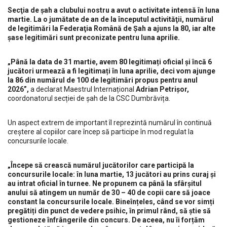
Secţia de şah a clubului nostru a avut o activitate intensă în luna
martie. La o jumătate de an de la începutul activităţii, numărul
de legitimări la Federaţia Română de Şah a ajuns la 80, iar alte
şase legitimări sunt preconi
zate pentru luna aprilie.
„Până la data de 31 martie, avem 80 legitimați oficial și încă 6
jucători urmează a fi legitimați în luna aprilie, deci vom ajunge
la 86 din numărul de 100 de legitimări propus pentru anul
2026”,
a declarat Maestrul Internațional
Adrian Petrișor,
coordonatorul secției de șah de la CSC Dumbrăvița.
Un aspect extrem de important îl reprezintă numărul în continuă
creștere al copiilor care încep să participe în mod regulat la
concursurile locale.
„Începe să crească numărul jucătorilor care participă la
concursurile locale: în luna martie, 13 jucători au prins curaj și
au intrat oficial în turnee.
Ne propunem ca până la sfârșitul
anului să atingem un număr de 30 – 40 de copii care să joace
constant la concursurile locale. Bineînțeles, când se vor simți
pregătiți din punct de vedere psihic, în primul rând, să știe să
gestioneze înfrângerile din concurs. De aceea, nu îi forțăm