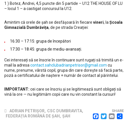
1 ) Botez, Andrei, 4,5 puncte din 5 partide – U12 THE HOUSE OF LU
– locul 1 – a castigat concursul la U12.
Amintim că orele de șah se desfășoară în fiecare
vineri
, la
Școala
Gimnazială Dumbrăvița
, de pe strada Creației:
16:30 – 17:15: grupa de începători
17:30 – 18:45: grupa de mediu-avansați.
Cei interesați să se înscrie în continuare sunt rugați să trimită un e-
mail la adresa
contact.sahclubadrianpetrisor@gmail.com
cu
nume, prenume, vârstă copil, grupa din care dorește să facă parte,
poză a certificatului de naștere + număr de contact al părintelui.
IMPORTANT:
cei care se înscriu și se legitimează sunt obligați să
vină la ore — nu legitimăm copii care nu vin constant la cursuri!
ADRIAN PETRIȘOR
,
CSC DUMBRAVITA
,
SHARE
FACEB
TWI
EM
FEDERAȚIA ROMÂNĂ DE ȘAH
,
ȘAH