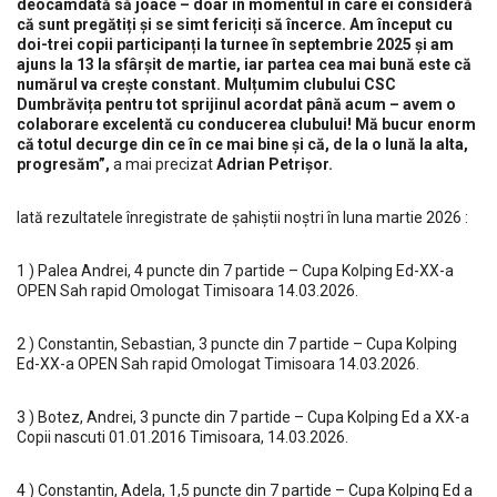
deocamdată să joace – doar în momentul în care ei consideră
că sunt pregătiți și se simt fericiți să încerce. Am început cu
doi-trei copii participanți la turnee în septembrie 2025 și am
ajuns la 13 la sfârșit de martie, iar partea cea mai bună este că
numărul va crește constant. Mulțumim clubului CSC
Dumbrăvița pentru tot sprijinul acordat până acum – avem o
colaborare excelentă cu conducerea clubului! Mă bucur enorm
că totul decurge din ce în ce mai bine și că, de la o lună la alta,
progresăm”,
a mai precizat
Adrian Petrișor.
Iată rezultatele înregistrate de șahiștii noștri în luna martie 2026 :
1 ) Palea Andrei, 4 puncte din 7 partide – Cupa Kolping Ed-XX-a
OPEN Sah rapid Omologat Timisoara 14.03.2026.
2 ) Constantin, Sebastian, 3 puncte din 7 partide – Cupa Kolping
Ed-XX-a OPEN Sah rapid Omologat Timisoara 14.03.2026.
3 ) Botez, Andrei, 3 puncte din 7 partide – Cupa Kolping Ed a XX-a
Copii nascuti 01.01.2016 Timisoara, 14.03.2026.
4 ) Constantin, Adela, 1,5 puncte din 7 partide – Cupa Kolping Ed a