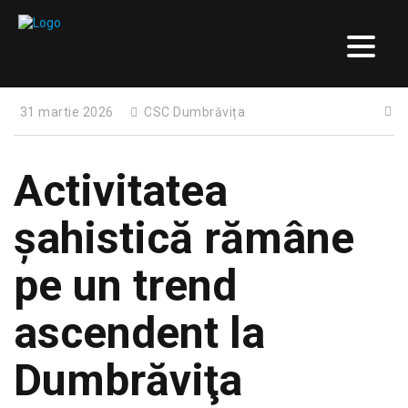
31 martie 2026
CSC Dumbrăvița
Activitatea
şahistică rămâne
pe un trend
ascendent la
Dumbrăviţa