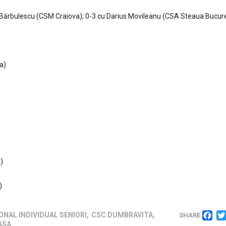
n Bărbulescu (CSM Craiova); 0-3 cu Darius Movileanu (CSA Steaua Bucure
a)
)
Social media
)
de
F
NAL INDIVIDUAL SENIORI
,
CSC DUMBRAVITA
,
SHARE
,
ASA