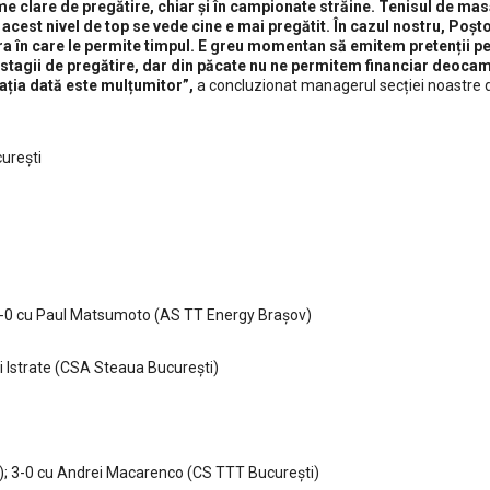
ame clare de pregătire, chiar și în campionate străine. Tenisul de mas
 acest nivel de top se vede cine e mai pregătit. În cazul nostru, Poșt
ra în care le permite timpul. E greu momentan să emitem pretenții p
e stagii de pregătire, dar din păcate nu ne permitem financiar deoca
tuația dată este mulțumitor”,
a concluzionat managerul secției noastre d
curești
 3-0 cu Paul Matsumoto (AS TT Energy Brașov)
i Istrate (CSA Steaua București)
e); 3-0 cu Andrei Macarenco (CS TTT București)