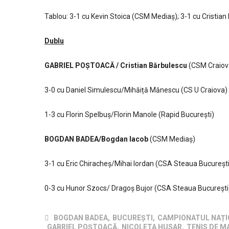
Tablou: 3-1 cu Kevin Stoica (CSM Mediaș); 3-1 cu Cristia
Dublu
GABRIEL POȘTOACĂ / Cristian Bărbulescu
(CSM Craiov
3-0 cu Daniel Simulescu/Mihăiță Mănescu (CS U Craiova)
1-3 cu Florin Spelbuș/Florin Manole (Rapid București)
BOGDAN BADEA/Bogdan Iacob
(CSM Mediaș)
3-1 cu Eric Chiracheș/Mihai Iordan (CSA Steaua București
Despre club
0-3 cu Hunor Szocs/ Dragoș Bujor (CSA Steaua București
Clubul Sportiv Comunal Dumbrăvița este un club sportiv 
drept public, înființat ca instituţie publică polisportivă și va
BOGDAN BADEA
,
BUCUREȘTI
,
CAMPIONATUL NAȚIO
avea ca obiectiv principal de activitate selecţia, pregătirea
GABRIEL POȘTOACĂ
,
NICOLETA HUSAR
,
TENIS DE M