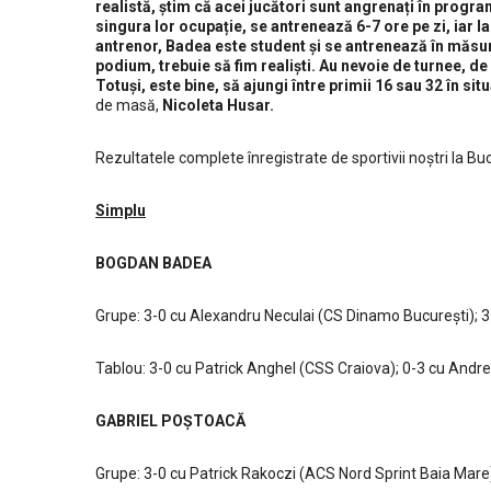
realistă, știm că acei jucători sunt angrenați în progr
singura lor ocupație, se antrenează 6-7 ore pe zi, iar la
antrenor, Badea este student și se antrenează în măsu
podium, trebuie să fim realiști. Au nevoie de turnee, d
Totuși, este bine, să ajungi între primii 16 sau 32 în si
de masă,
Nicoleta Husar.
Rezultatele complete înregistrate de sportivii noștri la Bu
Simplu
BOGDAN BADEA
Grupe: 3-0 cu Alexandru Neculai (CS Dinamo București);
Tablou: 3-0 cu Patrick Anghel (CSS Craiova); 0-3 cu Andre
GABRIEL POȘTOACĂ
Grupe: 3-0 cu Patrick Rakoczi (ACS Nord Sprint Baia Mar