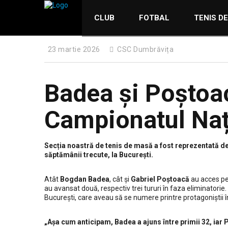
CLUB
FOTBAL
TENIS D
23 martie 2026
CSC Dumbrăvița
Badea și Poștoacă
Campionatul Nați
Secția noastră de tenis de masă a fost reprezentată de 
săptămânii trecute, la București.
Atât
Bogdan Badea
, cât și
Gabriel Poștoacă
au acces pe 
au avansat două, respectiv trei tururi în faza eliminatorie.
București, care aveau să se numere printre protagoniștii în
„Așa cum anticipam, Badea a ajuns între primii 32, iar 