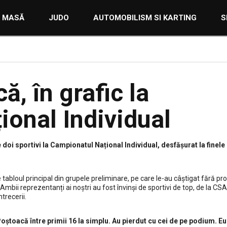
E MASĂ
JUDO
AUTOMOBILISM SI KARTING
S
, în grafic la
onal Individual
doi sportivi la Campionatul Național Individual, desfășurat la finele
tabloul principal din grupele preliminare, pe care le-au câștigat fără pr
 Ambii reprezentanți ai noștri au fost învinși de sportivi de top, de la C
trecerii.
Poștoacă între primii 16 la simplu. Au pierdut cu cei de pe podium. Eu