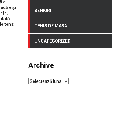
ă e
oacă e și
SENIORI
entru
mdată.
e tenis
TENIS DE MASĂ
UNCATEGORIZED
Archive
Archive