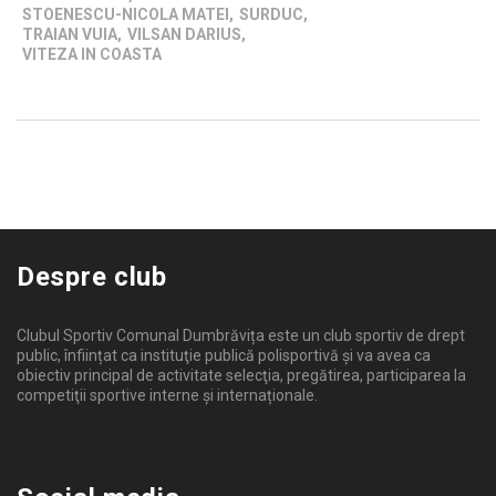
STOENESCU-NICOLA MATEI
,
SURDUC
,
TRAIAN VUIA
,
VILSAN DARIUS
,
VITEZA IN COASTA
Despre club
Clubul Sportiv Comunal Dumbrăvița este un club sportiv de drept
public, înființat ca instituţie publică polisportivă și va avea ca
obiectiv principal de activitate selecţia, pregătirea, participarea la
competiţii sportive interne şi internaționale.