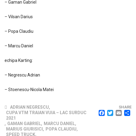
– Gaman Gabriel
– Vilsan Darius
– Popa Claudiu
– Marcu Daniel
echipa Karting:
– Negrescu Adrian
– Stoenescu-Nicola Matei
ADRIAN NEGRESCU
,
SHARE
FACEB
TWI
EM
CUPA VTM TRAIAN VUIA – LAC SURDUC
2021
,
GAMAN GABRIEL
,
MARCU DANIEL
,
MARIUS GIURISICI
,
POPA CLAUDIU
,
SPEED TRUCK
,