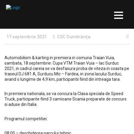
17 septembrie 2021
CSC Dumbrăvița
Automobilism & karting in premiera in comuna Traian Vuia,
sambata, 18 septembrie: Cupa VTM Traian Vuia – lac Surduc
2021, in cadrul careia se va desfasura proba de viteza in coasta pe
traseul DJ 681 A, Surducu Mic – Fardea, in zona lacului Surduc,
avand o lungime de 4,9 km, participantii fiind din intreaga tara.
In premiera nationala, se va concura la Clasa speciala de Speed
Truck, participante fiind 3 camioane Scania preparate de concurs
si aduse din Italia.
Programul competitiei:
08:00 – deschiderea parcului tehnic