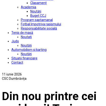
Clasament
Academia
Noutăți
Buget CCJ
Program saptamanal
Fotbal împotriva rasismului
Responsabilitate socială
Tenis de masă
Noutati
Judo
Noutăți
Automobilism si karting
Noutăți
Situații financiare
Contact
11 iunie 2026
CSC Dumbrăvița
Din nou printre cei