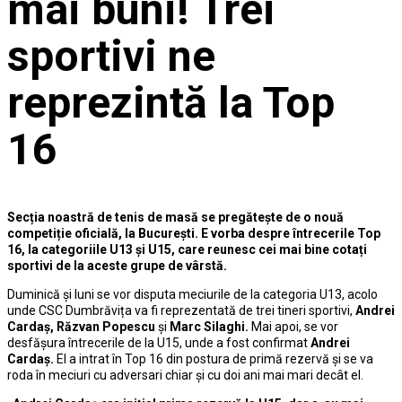
mai buni! Trei
sportivi ne
reprezintă la Top
16
Secția noastră de tenis de masă se pregătește de o nouă
competiție oficială, la București. E vorba despre întrecerile Top
16, la categoriile U13 și U15, care reunesc cei mai bine cotați
sportivi de la aceste grupe de vârstă.
Duminică și luni se vor disputa meciurile de la categoria U13, acolo
unde CSC Dumbrăvița va fi reprezentată de trei tineri sportivi,
Andrei
Cardaș, Răzvan Popescu
și
Marc Silaghi.
Mai apoi, se vor
desfășura întrecerile de la U15, unde a fost confirmat
Andrei
Cardaș.
El a intrat în Top 16 din postura de primă rezervă și se va
roda în meciuri cu adversari chiar și cu doi ani mai mari decât el.