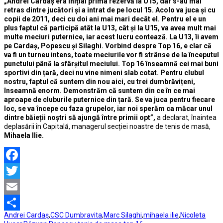
„Andrei Cardaș era inițial prima rezervă la U15, dar s-au mai
retras dintre jucători și a intrat de pe locul 15. Acolo va juca și cu
copii de 2011, deci cu doi ani mai mari decât el. Pentru el e un
plus faptul că participă atât la U13, cât și la U15, va avea mult mai
multe meciuri puternice, iar acest lucru contează. La U13, îi avem
pe Cardaș, Popescu și Silaghi. Vorbind despre Top 16, e clar că
va fi un turneu intens, toate meciurile vor fi strânse de la începutul
punctului până la sfârșitul meciului. Top 16 înseamnă cei mai buni
sportivi din țară, deci nu vine nimeni slab cotat. Pentru clubul
nostru, faptul că suntem din nou aici, cu trei dumbrăvițeni,
înseamnă enorm. Demonstrăm că suntem din ce în ce mai
aproape de cluburile puternice din țară. Se va juca pentru fiecare
loc, se va începe cu faza grupelor, iar noi sperăm ca măcar unul
dintre băieții noștri să ajungă între primii opt”,
a declarat, înaintea
deplasării în Capitală, managerul secției noastre de tenis de masă,
Mihaela Ilie.
Facebook
Twitter
Email
Andrei Cardaș
,
CSC Dumbravita
,
Marc Silaghi
,
mihaela ilie
,
Nicoleta
Partajează