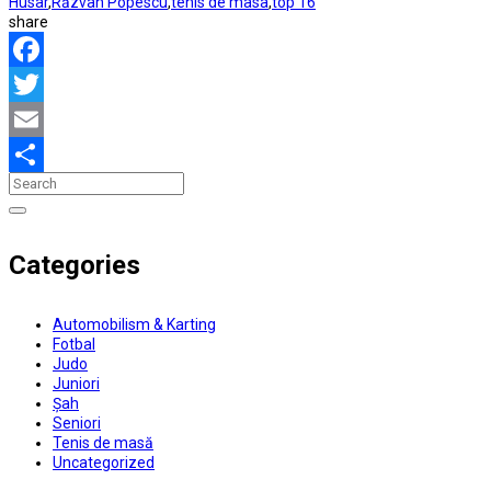
Husar
,
Răzvan Popescu
,
tenis de masa
,
top 16
share
Facebook
Twitter
Email
Partajează
Categories
Automobilism & Karting
Fotbal
Judo
Juniori
Șah
Seniori
Tenis de masă
Uncategorized