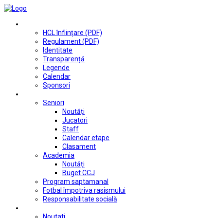
Club
HCL înființare (PDF)
Regulament (PDF)
Identitate
Transparență
Legende
Calendar
Sponsori
Fotbal
Seniori
Noutăți
Jucatori
Staff
Calendar etape
Clasament
Academia
Noutăți
Buget CCJ
Program saptamanal
Fotbal împotriva rasismului
Responsabilitate socială
Tenis de masă
Noutati