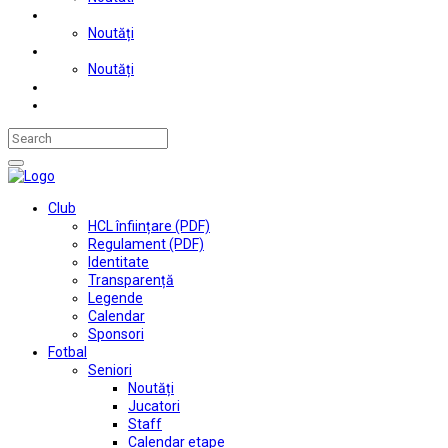
Judo
Noutăți
Automobilism si karting
Noutăți
Situații financiare
Contact
Club
HCL înființare (PDF)
Regulament (PDF)
Identitate
Transparență
Legende
Calendar
Sponsori
Fotbal
Seniori
Noutăți
Jucatori
Staff
Calendar etape