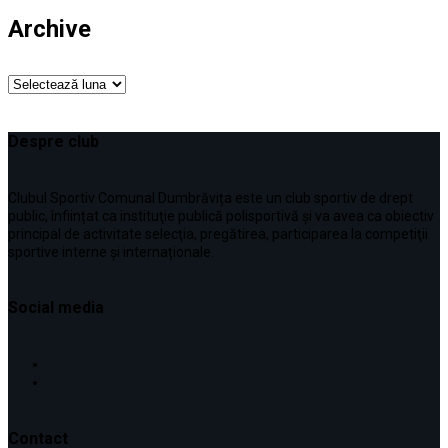
Archive
Archive
Despre club
Clubul Sportiv Comunal Dumbrăvița este un club sportiv de drept
public, înființat ca instituţie publică polisportivă și va avea ca obiectiv
principal de activitate selecţia, pregătirea, participarea la competiţii
sportive interne şi internaționale.
Social media
Contact