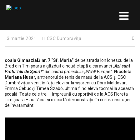
3 martie 2021
CSC Dumbrăvița
coala Gimnazială nr. 7 “Sf. Maria”
de pe strada Ion Ionescu de la
Brad din Timișoara a găzduit o nouă etapă a caravanei
„Azi sunt
Profu
′
tău de Sport!”
din cadrul proiectului „WoW Europe”.
Nicoleta
Mariana Husar,
antrenorul de tenis de masă de la ACS și CSC
Dumbrăvițaa venit în fața elevilor timișoreni cu Dóra Moldovan,
Emma Cebuc și Tímea Szabó, ultima fiind elevă tocmai la această
școală. Toate cele trei – împreună cu sportivii de la ACS Floreta
Timișoara – au făcut și o scurtă demonstrație în curtea insituției
de învătământ.