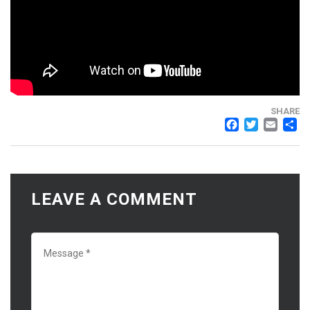
SHARE
FACEB
TWI
EM
LEAVE A COMMENT