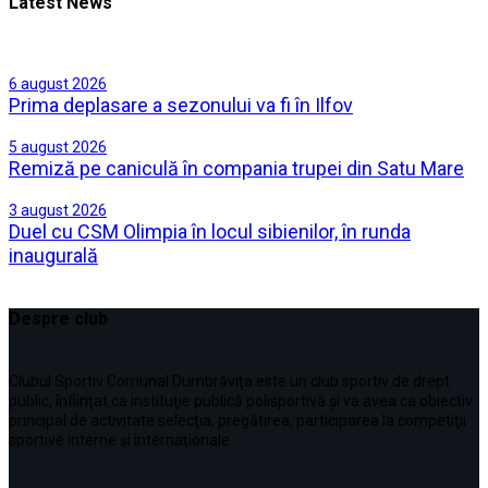
Latest News
6 august 2026
Prima deplasare a sezonului va fi în Ilfov
5 august 2026
Remiză pe caniculă în compania trupei din Satu Mare
3 august 2026
Duel cu CSM Olimpia în locul sibienilor, în runda
inaugurală
Despre club
Clubul Sportiv Comunal Dumbrăvița este un club sportiv de drept
public, înființat ca instituţie publică polisportivă și va avea ca obiectiv
principal de activitate selecţia, pregătirea, participarea la competiţii
sportive interne şi internaționale.