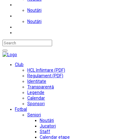
Judo
Noutăți
Automobilism si karting
Noutăți
Situații financiare
Contact
Club
HCL înființare (PDF)
Regulament (PDF)
Identitate
Transparență
Legende
Calendar
Sponsori
Fotbal
Seniori
Noutăți
Jucatori
Staff
Calendar etape