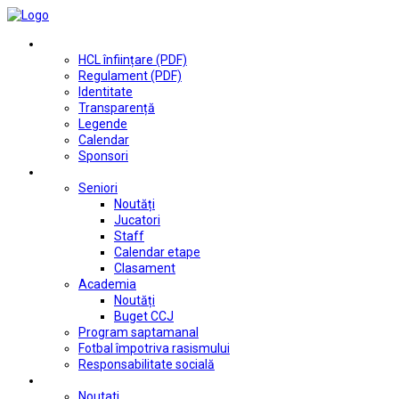
Club
HCL înființare (PDF)
Regulament (PDF)
Identitate
Transparență
Legende
Calendar
Sponsori
Fotbal
Seniori
Noutăți
Jucatori
Staff
Calendar etape
Clasament
Academia
Noutăți
Buget CCJ
Program saptamanal
Fotbal împotriva rasismului
Responsabilitate socială
Tenis de masă
Noutati