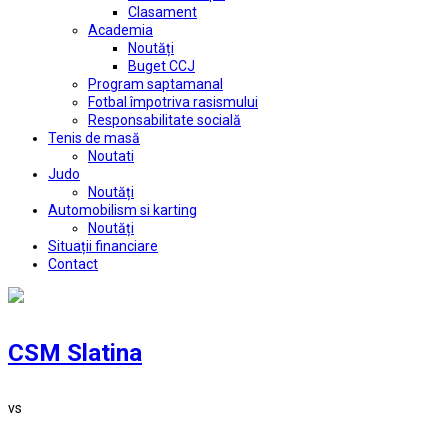
Clasament
Academia
Noutăți
Buget CCJ
Program saptamanal
Fotbal împotriva rasismului
Responsabilitate socială
Tenis de masă
Noutati
Judo
Noutăți
Automobilism si karting
Noutăți
Situații financiare
Contact
CSM Slatina
vs