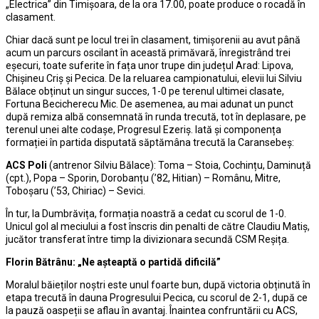
„Electrica” din Timișoara, de la ora 17.00, poate produce o rocadă în
clasament.
Chiar dacă sunt pe locul trei în clasament, timișorenii au avut până
acum un parcurs oscilant în această primăvară, înregistrând trei
eșecuri, toate suferite în fața unor trupe din județul Arad: Lipova,
Chișineu Criș și Pecica. De la reluarea campionatului, elevii lui Silviu
Bălace obținut un singur succes, 1-0 pe terenul ultimei clasate,
Fortuna Becicherecu Mic. De asemenea, au mai adunat un punct
după remiza albă consemnată în runda trecută, tot în deplasare, pe
terenul unei alte codașe, Progresul Ezeriș. Iată și componența
formației în partida disputată săptămâna trecută la Caransebeș:
ACS Poli
(antrenor Silviu Bălace): Toma – Stoia, Cochințu, Daminuță
(cpt.), Popa – Sporin, Dorobanțu (’82, Hitian) – Românu, Mitre,
Toboșaru (’53, Chiriac) – Sevici.
În tur, la Dumbrăvița, formația noastră a cedat cu scorul de 1-0.
Unicul gol al meciului a fost înscris din penalti de către Claudiu Matiș,
jucător transferat între timp la divizionara secundă CSM Reșița.
Florin Bătrânu: „Ne așteaptă o partidă dificilă”
Moralul băieților noștri este unul foarte bun, după victoria obținută în
etapa trecută în dauna Progresului Pecica, cu scorul de 2-1, după ce
la pauză oaspeții se aflau în avantaj. Înaintea confruntării cu ACS,