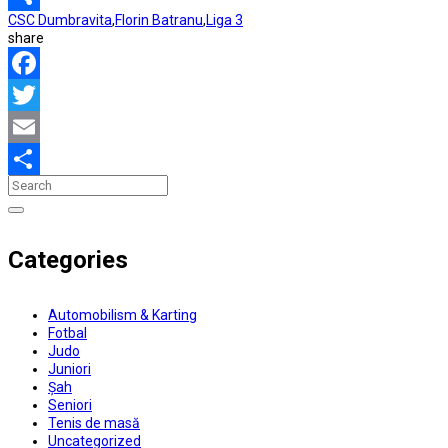
CSC Dumbravita
,
Florin Batranu
,
Liga 3
Partajează
share
Facebook
Twitter
Email
Partajează
Categories
Automobilism & Karting
Fotbal
Judo
Juniori
Șah
Seniori
Tenis de masă
Uncategorized