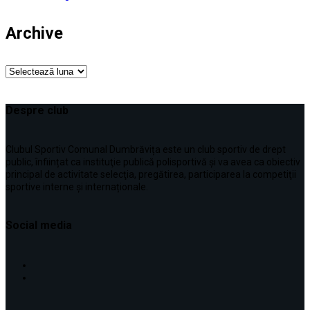
Archive
Archive
Despre club
Clubul Sportiv Comunal Dumbrăvița este un club sportiv de drept
public, înființat ca instituţie publică polisportivă și va avea ca obiectiv
principal de activitate selecţia, pregătirea, participarea la competiţii
sportive interne şi internaționale.
Social media