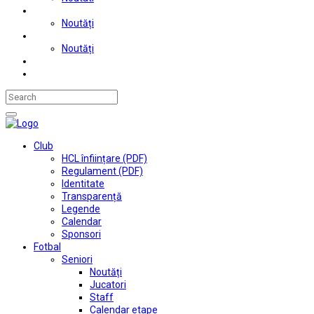
Judo
Noutăți
Automobilism si karting
Noutăți
Situații financiare
Contact
Club
HCL înființare (PDF)
Regulament (PDF)
Identitate
Transparență
Legende
Calendar
Sponsori
Fotbal
Seniori
Noutăți
Jucatori
Staff
Calendar etape