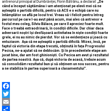
antrenorul principal al Dumbrăviței, Florin Bătrânu, a declarat:
„De
când a început săptămâna i-am atenționat pe elevii mei că ne
așteaptă o partidă dificilă, pentru că ACS e o echipă care nu
întâmplător se află pe locul trei. Vreau să-i felicit pentru întreg
parcursul pe care l-au avut până acum, mai ales că antrenor e
fostul meu coleg, Silviu Bălace, pe care îl apreciez foarte mult.
Face o treabă extraodrinară, în condiții dificile. Dar chiar daca
adversarii noștri își desfășoară activitatea în niște condiții foarte
grele, ei nu au nimic de pierdut. Vor să se evidențieze și joacă cu
entuziasm. Așa că ne așteaptă o partidă dificilă. Mizez, însă, pe
faptul că victoria din etapa trecută, obținută în fața Progresului
Pecica, ne-a ajutat să ne deblocăm. Și în precedentele etape am
jucat bine, dar am fost ghinioniști. Cu Pecica am avut și rezultatul
de partea noastră. Așa că, după victoria de acasă, trebuie acum
să consolidăm rezultatul bun și să obținem un nou succes, pentru
a ne stabiliza în partea superioară a clasamentului”.
Facebook
Twitter
Email