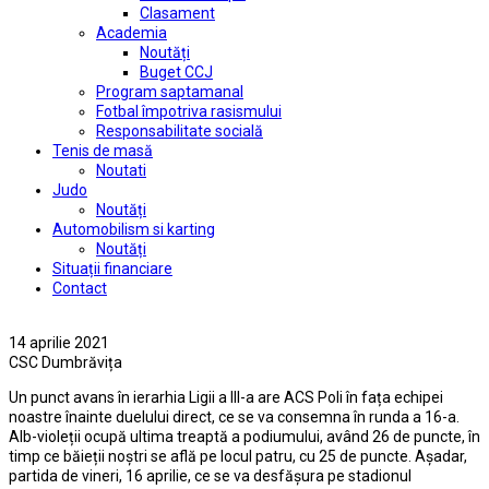
Clasament
Academia
Noutăți
Buget CCJ
Program saptamanal
Fotbal împotriva rasismului
Responsabilitate socială
Tenis de masă
Noutati
Judo
Noutăți
Automobilism si karting
Noutăți
Situații financiare
Contact
14 aprilie 2021
CSC Dumbrăvița
Un punct avans în ierarhia Ligii a III-a are ACS Poli în fața echipei
noastre înainte duelului direct, ce se va consemna în runda a 16-a.
Alb-violeții ocupă ultima treaptă a podiumului, având 26 de puncte, în
timp ce băieții noștri se află pe locul patru, cu 25 de puncte. Așadar,
partida de vineri, 16 aprilie, ce se va desfășura pe stadionul