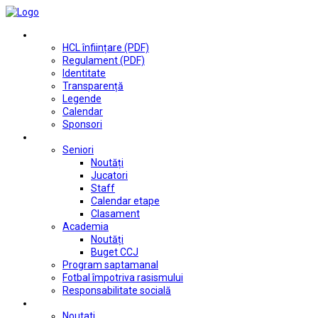
Club
HCL înființare (PDF)
Regulament (PDF)
Identitate
Transparență
Legende
Calendar
Sponsori
Fotbal
Seniori
Noutăți
Jucatori
Staff
Calendar etape
Clasament
Academia
Noutăți
Buget CCJ
Program saptamanal
Fotbal împotriva rasismului
Responsabilitate socială
Tenis de masă
Noutati