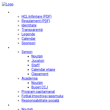
Club
HCL înființare (PDF)
Regulament (PDF)
Identitate
Transparență
Legende
Calendar
Sponsori
Fotbal
Seniori
Noutăți
Jucatori
Staff
Calendar etape
Clasament
Academia
Noutăți
Buget CCJ
Program saptamanal
Fotbal împotriva rasismului
Responsabilitate socială
Tenis de masă
Noutati