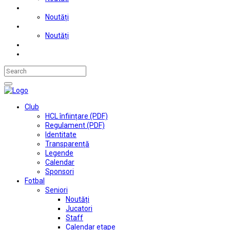
Judo
Noutăți
Automobilism si karting
Noutăți
Situații financiare
Contact
Club
HCL înființare (PDF)
Regulament (PDF)
Identitate
Transparență
Legende
Calendar
Sponsori
Fotbal
Seniori
Noutăți
Jucatori
Staff
Calendar etape