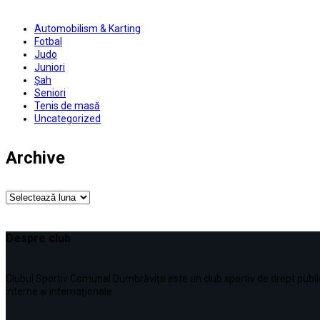
Automobilism & Karting
Fotbal
Judo
Juniori
Șah
Seniori
Tenis de masă
Uncategorized
Archive
Archive
Despre club
Clubul Sportiv Comunal Dumbrăvița este un club sportiv de drept public, în
interne şi internaționale.