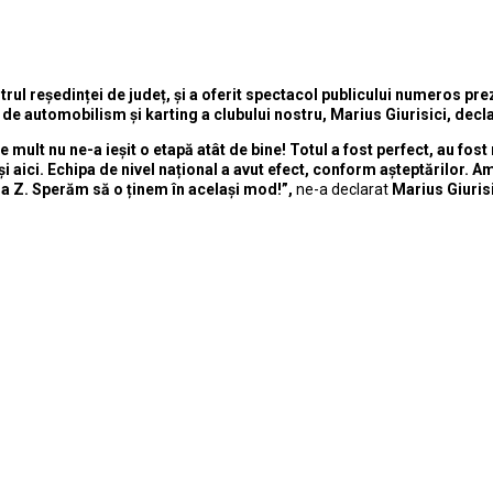
ul reședinței de județ, și a oferit spectacol publicului numeros prezent
 de automobilism și karting a clubului nostru, Marius Giurisici, dec
ult nu ne-a ieșit o etapă atât de bine! Totul a fost perfect, au fost
 aici. Echipa de nivel național a avut efect, conform așteptărilor. Am
la Z. Sperăm să o ținem în același mod!”,
ne-a declarat
Marius Giurisi