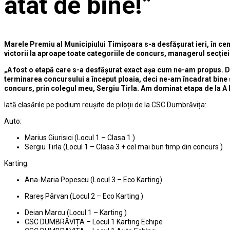
atât de bine!”
Marele Premiu al Municipiului Timișoara s-a desfășurat ieri, în centr
victorii la aproape toate categoriile de concurs, managerul secției
„A fost o etapă care s-a desfășurat exact așa cum ne-am propus. De m
terminarea concursului a început ploaia, deci ne-am încadrat bine și
concurs, prin colegul meu, Sergiu Tirla. Am dominat etapa de la A 
Iată clasările pe podium reușite de piloții de la CSC Dumbrăvița:
Auto:
Marius Giurisici (Locul 1 – Clasa 1 )
Sergiu Tirla (Locul 1 – Clasa 3 + cel mai bun timp din concurs )
Karting:
Ana-Maria Popescu (Locul 3 – Eco Karting)
Rareș Pârvan (Locul 2 – Eco Karting )
Deian Marcu (Locul 1 – Karting )
CSC DUMBRĂVIȚA – Locul 1 Karting Echipe