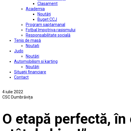
Clasament
Academia
Noutăți
Buget CCJ
Program saptamanal
Fotbal împotriva rasismului
Responsabilitate socială
Tenis de masă
Noutati
Judo
Noutăți
Automobilism si karting
Noutăți
Situații financiare
Contact
4 iulie 2022
CSC Dumbrăvița
O etapă perfectă, în