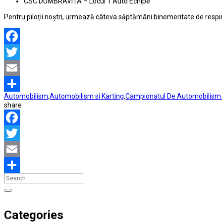
CSC DUMBRAVITA – Locul 1 Auto Echipe
Pentru piloții noștri, urmează câteva săptămâni binemeritate de respi
Facebook
Twitter
Email
Automobilism
,
Automobilism si Karting
,
Campionatul De Automobilism s
Partajează
share
Facebook
Twitter
Email
Partajează
Categories