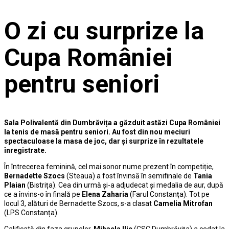
O zi cu surprize la
Cupa României
pentru seniori
Sala Polivalentă din Dumbrăvița a găzduit astăzi Cupa României
la tenis de masă pentru seniori. Au fost din nou meciuri
spectaculoase la masa de joc, dar și surprize în rezultatele
înregistrate.
În întrecerea feminină, cel mai sonor nume prezent în competiție,
Bernadette Szocs
(Steaua) a fost învinsă în semifinale de
Tania
Plaian
(Bistrița). Cea din urmă și-a adjudecat și medalia de aur, după
ce a învins-o în finală pe
Elena Zaharia
(Farul Constanța). Tot pe
locul 3, alături de Bernadette Szocs, s-a clasat
Camelia Mitrofan
(LPS Constanța).
Calificată din faza grupelor,
Mihaela Ilie
(CSC Dumbrăvița) a cedat la