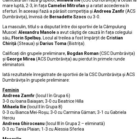
mare luptă, 2-3, în fața
Cameliei Mitrofan
și a ratat accederea în
sferturi. În aceeași fază a părăsit competiția și
Andreea Zanfir
(ACS
Dumbrăvița), învinsă de
Bernadette Szocs
cu 3-0.
La masculin, titlul s-a disputat între doi sportivi de la Câmpulung
Muscel:
Alexandru Manole
a avut câștig de cauză în fața colegului
său,
Florin Spelbuș.
Locul al treilea a fost împărțit de
Cristian
Chiriță
(Steaua) și
Darius Toma
(Bistrița).
Calificați din grupele preliminare,
Bogdan Roman
(CSC Dumbrăvița)
și
George Mirea
(ACS Dumbrăvița) au pierdut în primele runde
eliminatorii.
Iată rezultatele înregistrate de sportivii de la CSC Dumbrăvița și ACS
Dumbrăvița în grupele preliminare:
Feminin
Andreea Zamfir
(locul I în Grupa 6)
3-0 cu Ioana Baiașan; 3-0 cu Beatrice Hilla
Mihaela Ilie
(locul II în Grupa 8)
0-3 cu Bianca Mei-Roșu; 3-0 cu Carmina Găman; 3-1 cu Gabriela
Herciu
Andreea Ghiroceanu
(locul III în Grupa 2 – eliminată)
0-3 cu Tania Plaian; 1-3 cu Alessia Sferlea
Masculin