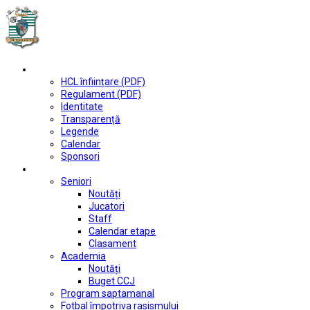
Club
HCL înființare (PDF)
Regulament (PDF)
Identitate
Transparență
Legende
Calendar
Sponsori
Fotbal
Seniori
Noutăți
Jucatori
Staff
Calendar etape
Clasament
Academia
Noutăți
Buget CCJ
Program saptamanal
Fotbal împotriva rasismului