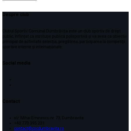
Despre club
Clubul Sportiv Comunal Dumbrăvița este un club sportiv de drept
public, înființat ca instituţie publică polisportivă și va avea ca obiectiv
principal de activitate selecţia, pregătirea, participarea la competiţii
sportive interne şi internaționale.
Social media
Contact
str. Mihai Eminescu nr. 73, Dumbravita
+40 770 395 231
contact@cscdumbravita.ro