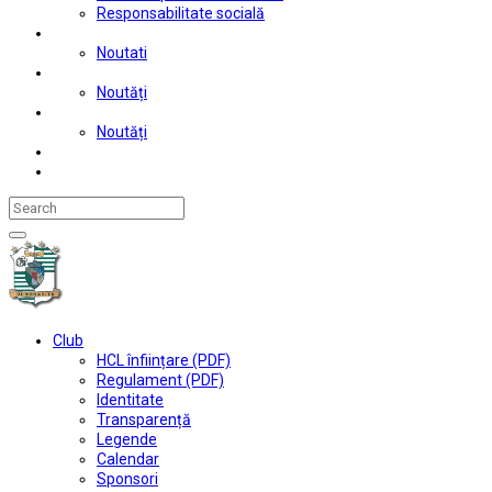
Responsabilitate socială
Tenis de masă
Noutati
Judo
Noutăți
Automobilism si karting
Noutăți
Situații financiare
Contact
Club
HCL înființare (PDF)
Regulament (PDF)
Identitate
Transparență
Legende
Calendar
Sponsori