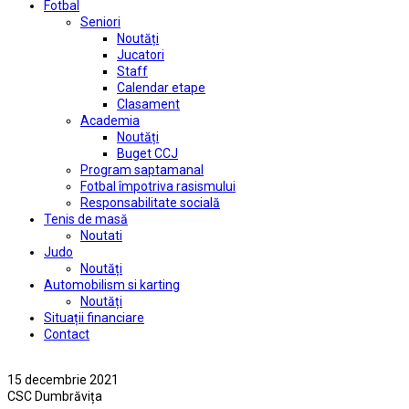
Fotbal
Seniori
Noutăți
Jucatori
Staff
Calendar etape
Clasament
Academia
Noutăți
Buget CCJ
Program saptamanal
Fotbal împotriva rasismului
Responsabilitate socială
Tenis de masă
Noutati
Judo
Noutăți
Automobilism si karting
Noutăți
Situații financiare
Contact
15 decembrie 2021
CSC Dumbrăvița