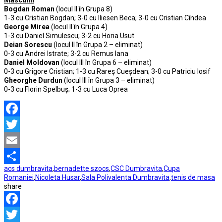
Bogdan Roman
(locul II în Grupa 8)
1-3 cu Cristian Bogdan; 3-0 cu Iliesen Beca; 3-0 cu Cristian Cîndea
George Mirea
(locul II în Grupa 4)
1-3 cu Daniel Simulescu; 3-2 cu Horia Usut
Deian Sorescu
(locul II în Grupa 2 – eliminat)
0-3 cu Andrei Istrate; 3-2 cu Remus Iana
Daniel Moldovan
(locul III în Grupa 6 – eliminat)
0-3 cu Grigore Cristian; 1-3 cu Rareș Cueșdean; 3-0 cu Patriciu Iosif
Gheorghe Durdun
(locul III în Grupa 3 – eliminat)
0-3 cu Florin Spelbuș; 1-3 cu Luca Oprea
Facebook
Twitter
Email
acs dumbravita
,
bernadette szocs
,
CSC Dumbravita
,
Cupa
Partajează
Romaniei
,
Nicoleta Husar
,
Sala Polivalenta Dumbravita
,
tenis de masa
share
Facebook