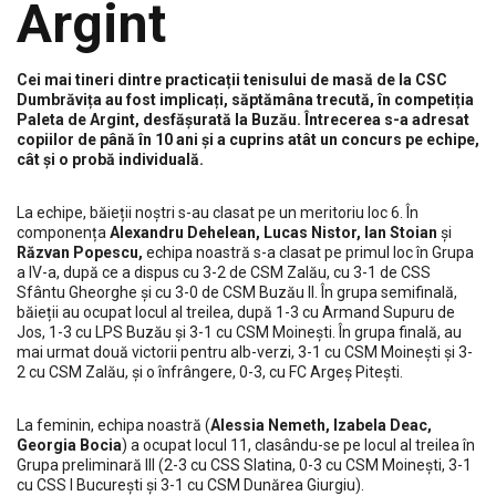
Argint
Cei mai tineri dintre practicații tenisului de masă de la CSC
Dumbrăvița au fost implicați, săptămâna trecută, în competiția
Paleta de Argint, desfășurată la Buzău. Întrecerea s-a adresat
copiilor de până în 10 ani și a cuprins atât un concurs pe echipe,
cât și o probă individuală.
La echipe, băieții noștri s-au clasat pe un meritoriu loc 6. În
componența
Alexandru Dehelean, Lucas Nistor, Ian Stoian
și
Răzvan Popescu,
echipa noastră s-a clasat pe primul loc în Grupa
a IV-a, după ce a dispus cu 3-2 de CSM Zalău, cu 3-1 de CSS
Sfântu Gheorghe și cu 3-0 de CSM Buzău II. În grupa semifinală,
băieții au ocupat locul al treilea, după 1-3 cu Armand Supuru de
Jos, 1-3 cu LPS Buzău și 3-1 cu CSM Moinești. În grupa finală, au
mai urmat două victorii pentru alb-verzi, 3-1 cu CSM Moinești și 3-
2 cu CSM Zalău, și o înfrângere, 0-3, cu FC Argeș Pitești.
La feminin, echipa noastră (
Alessia Nemeth, Izabela Deac,
Georgia Bocia
) a ocupat locul 11, clasându-se pe locul al treilea în
Grupa preliminară III (2-3 cu CSS Slatina, 0-3 cu CSM Moinești, 3-1
cu CSS I București și 3-1 cu CSM Dunărea Giurgiu).