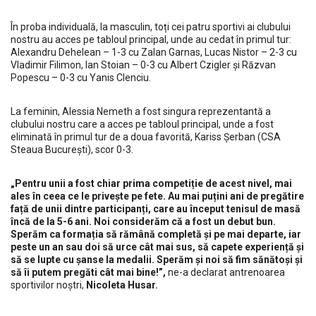
În proba individuală, la masculin, toți cei patru sportivi ai clubului
nostru au acces pe tabloul principal, unde au cedat în primul tur:
Alexandru Dehelean – 1-3 cu Zalan Garnas, Lucas Nistor – 2-3 cu
Vladimir Filimon, Ian Stoian – 0-3 cu Albert Czigler și Răzvan
Popescu – 0-3 cu Yanis Clenciu.
La feminin, Alessia Nemeth a fost singura reprezentantă a
clubului nostru care a acces pe tabloul principal, unde a fost
eliminată în primul tur de a doua favorită, Kariss Șerban (CSA
Steaua București), scor 0-3.
„Pentru unii a fost chiar prima competiție de acest nivel, mai
ales în ceea ce le privește pe fete. Au mai puțini ani de pregătire
față de unii dintre participanți, care au început tenisul de masă
încă de la 5-6 ani. Noi considerăm că a fost un debut bun.
Sperăm ca formația să rămână completă și pe mai departe, iar
peste un an sau doi să urce cât mai sus, să capete experiență și
să se lupte cu șanse la medalii. Sperăm și noi să fim sănătoși și
să îi putem pregăti cât mai bine!”,
ne-a declarat antrenoarea
sportivilor noștri,
Nicoleta Husar.