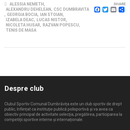
ALESSIA NEMETH
,
SHARE
FACEB
TWI
EM
ALEXANDRU DEHELEAN
,
CSC DUMBRAVITA
,
GEORGIA BOCIA
,
IAN STOIAN
,
IZABELA DEAC
,
LUCAS NISTOR
,
NICOLETA HUSAR
,
RAZVAN POPESCU
,
TENIS DE MASA
Despre club
Clubul Sportiv Comunal Dumbrăvița este un club sportiv de drept
public, înființat ca instituţie publică polisportivă și va avea ca
obiectiv principal de activitate selecţia, pregătirea, participarea la
competiţii sportive interne şi internaționale.