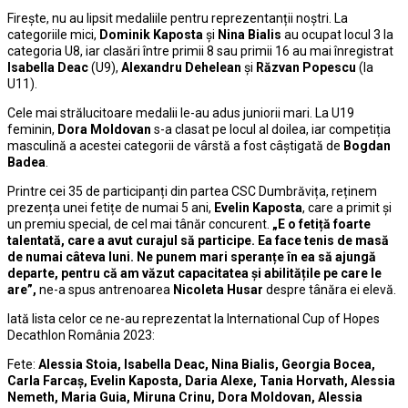
Firește, nu au lipsit medaliile pentru reprezentanții noștri. La
categoriile mici,
Dominik Kaposta
și
Nina Bialis
au ocupat locul 3 la
categoria U8, iar clasări între primii 8 sau primii 16 au mai înregistrat
Isabella Deac
(U9),
Alexandru Dehelean
și
Răzvan Popescu
(la
U11).
Cele mai strălucitoare medalii le-au adus juniorii mari. La U19
feminin,
Dora Moldovan
s-a clasat pe locul al doilea, iar competiția
masculină a acestei categorii de vârstă a fost câștigată de
Bogdan
Badea
.
Printre cei 35 de participanți din partea CSC Dumbrăvița, reținem
prezența unei fetițe de numai 5 ani,
Evelin Kaposta
, care a primit și
un premiu special, de cel mai tânăr concurent.
„E o fetiță foarte
talentată, care a avut curajul să participe. Ea face tenis de masă
de numai câteva luni. Ne punem mari speranțe în ea să ajungă
departe, pentru că am văzut capacitatea și abilitățile pe care le
are”,
ne-a spus antrenoarea
Nicoleta Husar
despre tânăra ei elevă.
Iată lista celor ce ne-au reprezentat la International Cup of Hopes
Decathlon România 2023:
Fete:
Alessia Stoia, Isabella Deac, Nina Bialis, Georgia Bocea,
Carla Farcaș, Evelin Kaposta, Daria Alexe, Tania Horvath, Alessia
Nemeth, Maria Guia, Miruna Crinu, Dora Moldovan, Alessia