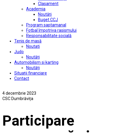
Clasament
Academia
Noutăți
Buget CCJ
Program saptamanal
Fotbal împotriva rasismului
Responsabilitate socială
Tenis de masă
Noutati
Judo
Noutăți
Automobilism si karting
Noutăți
Situații financiare
Contact
4 decembrie 2023
CSC Dumbrăvița
Participare