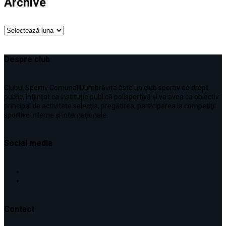
Archive
Archive
Despre club
Clubul Sportiv Comunal Dumbrăvița este un club sportiv de drept
public, înființat ca instituţie publică polisportivă și va avea ca obiectiv
principal de activitate selecţia, pregătirea, participarea la competiţii
sportive interne şi internaționale.
Social media
Contact