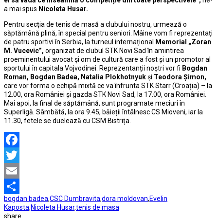
a mai spus
Nicoleta Husar.
Pentru secția de tenis de masă a clubului nostru, urmează o
săptămână plină, în special pentru seniori. Mâine vom fi reprezentați
de patru sportivi în Serbia, la turneul internațional
Memorial „Zoran
M. Vucevic”,
organizat de clubul STK Novi Sad în amintirea
proeminentului avocat și om de cultură care a fost și un promotor al
sportului în capitala Vojvodinei. Reprezentanții noștri vor fi
Bogdan
Roman, Bogdan Badea, Natalia Plokhotnyuk
și
Teodora Șimon,
care vor forma o echipă mixtă ce va înfrunta STK Starr (Croația) – la
12.00, ora României și gazda STK Novi Sad, la 17.00, ora României.
Mai apoi, la final de săptămână, sunt programate meciuri în
Superligă. Sâmbătă, la ora 9.45, băieții întâlnesc CS Mioveni, iar la
11.30, fetele se duelează cu CSM Bistrița.
Facebook
Twitter
Email
bogdan badea
,
CSC Dumbravita
,
dora moldovan
,
Evelin
Partajează
Kaposta
,
Nicoleta Husar
,
tenis de masa
share