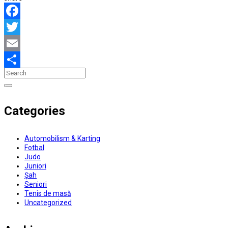
Facebook
Twitter
Email
Partajează
Categories
Automobilism & Karting
Fotbal
Judo
Juniori
Șah
Seniori
Tenis de masă
Uncategorized