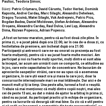
Pauliuc, Teodora Șimon;
Băieți:
Patric Crîșmaru, David Căruntu, Tudor Herbei, Dominik
Kaposta, Andrei Cardaș, Marc Silaghi, Alexandru Dehelean,
Dragoș Tucuină, Matei Silaghi, Vuk Andrejevic, Patric Picu,
Bogdan Badea, Daniel Moldovan, Ștefan Ardelean, Alexandru
Oroșanu, Alexandru Cardaș, Raul Dulca, Levi Lup, Alexandru
Dima, Răzvan Popescu, Adrian Popescu.
„A fost un turneu-maraton, pentru că au fost două zile pline. În
prima zi, s-a jucat până după ora 22.00, iar în cea de-a doua zi, cu
festivitatea de premiere, am încheiat după ora 21.00.
Participanții și antrenorii care ne-au onorat cu prezența au fost
foarte mulțumiți, pentru că s-au jucat foarte multe meciuri. Am
participat și noi cu foarte mulți sportivi, mulți dintre ei sunt abia
la început, iar acum am urmărit cum se comportă, ce atitudine au
în joc, care este capacitatea lor de concentrare. Ne bucurăm de
aprecierile oaspeților străini, care ne-au spus că o asemenea
organizare, în care știi exact ora și masa la care joci, doar la
concursurile internaționale mari se mai întâlnește. Dar aici e de
muncit mult și îți ia timp. Una peste alta, turneul a fost o reușită.
Trebuie să mai menționez că mulți dintre copiii noștri, mai ales
cei de peste 13 ani, au dat o mână de ajutor la arbitraj în prima zi,
când nu au jucat. Au participat practic și în echipa de organizare,
pentru ca lucrurile să decurgă cât mai bine. Eu zic că e util pentru
ei să vadă ce înseamnă o competiție din toate perspectivele”,
ne-