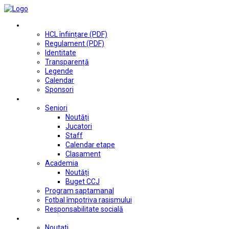
Club
HCL înființare (PDF)
Regulament (PDF)
Identitate
Transparență
Legende
Calendar
Sponsori
Fotbal
Seniori
Noutăți
Jucatori
Staff
Calendar etape
Clasament
Academia
Noutăți
Buget CCJ
Program saptamanal
Fotbal împotriva rasismului
Responsabilitate socială
Tenis de masă
Noutati