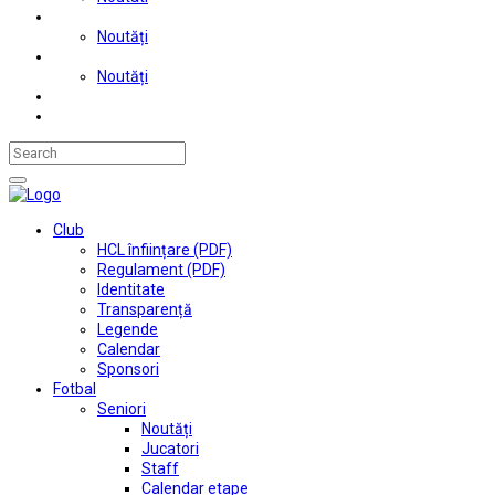
Judo
Noutăți
Automobilism si karting
Noutăți
Situații financiare
Contact
Club
HCL înființare (PDF)
Regulament (PDF)
Identitate
Transparență
Legende
Calendar
Sponsori
Fotbal
Seniori
Noutăți
Jucatori
Staff
Calendar etape