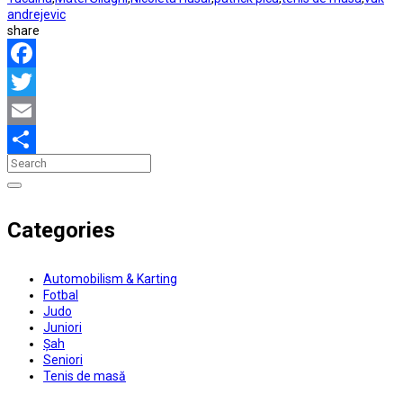
andrejevic
share
Facebook
Twitter
Email
Partajează
Categories
Automobilism & Karting
Fotbal
Judo
Juniori
Șah
Seniori
Tenis de masă