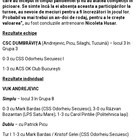
care au început în timpul pandemiei și nu au atâtea competiții în
picioare. Se simte încă la ei absența aceasta a participărilor la
turnee, au nevoie de meciuri pentru a fi încrezători în jocul lor.
Probabil va mai trebui un an-doi de rodaj, pentru a le crește
valoarea”,
au fost concluziile antrenoarei
Nicoleta Husar.
Rezultate echipe
CSC DUMBRĂVIȚA
(Andrejevic, Picu, Silaghi, Tucuină) – locul 3 în
Grupa 3
0-3 cu CSS Odorheiu Secuiesc I
1-3 cu ACS OK Club București
Rezultate individual
VUK ANDREJEVIC
Simplu
– locul 3 în Grupa 8
0-3 cu Mark Bardas (CSS Odorheiu Secuiesc); 3-0 cu Răzvan
Bozantan (LPS Satu Mare); 1-3 cu Carol Pintilie (Politehnica Iași)
Dublu
– cu Patrick Picu
Tur I: 1-3 cu Mark Bardas / Kristof Gelei (CSS Odorheiu Secuiesc)