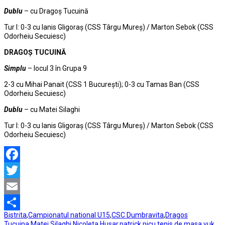
Dublu
– cu Dragoș Tucuină
Tur I: 0-3 cu Ianis Gligoraș (CSS Târgu Mureș) / Marton Sebok (CSS
Odorheiu Secuiesc)
DRAGOȘ TUCUINĂ
Simplu
– locul 3 în Grupa 9
2-3 cu Mihai Panait (CSS 1 București); 0-3 cu Tamas Ban (CSS
Odorheiu Secuiesc)
Dublu
– cu Matei Silaghi
Tur I: 0-3 cu Ianis Gligoraș (CSS Târgu Mureș) / Marton Sebok (CSS
Odorheiu Secuiesc)
Facebook
Twitter
Email
Bistrita
,
Campionatul national U15
,
CSC Dumbravita
,
Dragos
Partajează
Tucuina
,
Matei Silaghi
,
Nicoleta Husar
,
patrick picu
,
tenis de masa
,
vuk