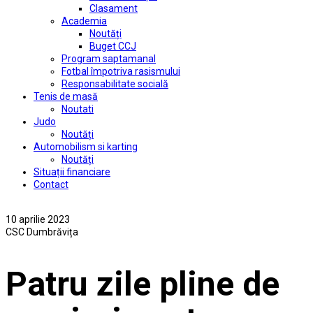
Clasament
Academia
Noutăți
Buget CCJ
Program saptamanal
Fotbal împotriva rasismului
Responsabilitate socială
Tenis de masă
Noutati
Judo
Noutăți
Automobilism si karting
Noutăți
Situații financiare
Contact
10 aprilie 2023
CSC Dumbrăvița
Patru zile pline de