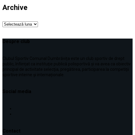
Archive
Archive
Despre club
Clubul Sportiv Comunal Dumbrăvița este un club sportiv de drept
public, înființat ca instituţie publică polisportivă și va avea ca obiectiv
principal de activitate selecţia, pregătirea, participarea la competiţii
sportive interne şi internaționale.
Social media
Contact