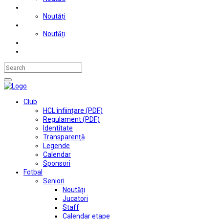
Judo
Noutăți
Automobilism si karting
Noutăți
Situații financiare
Contact
Club
HCL înființare (PDF)
Regulament (PDF)
Identitate
Transparență
Legende
Calendar
Sponsori
Fotbal
Seniori
Noutăți
Jucatori
Staff
Calendar etape