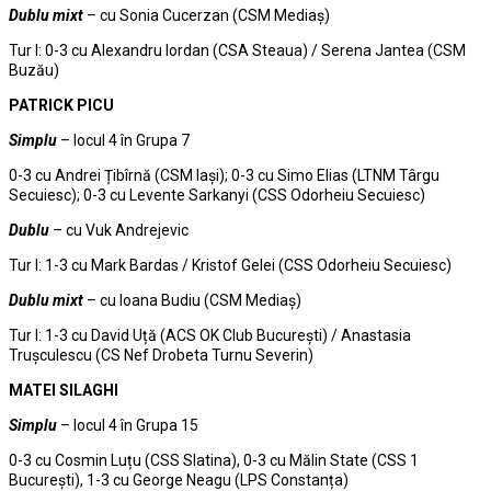
Dublu mixt
– cu Sonia Cucerzan (CSM Mediaș)
Tur I: 0-3 cu Alexandru Iordan (CSA Steaua) / Serena Jantea (CSM
Buzău)
PATRICK PICU
Simplu
– locul 4 în Grupa 7
0-3 cu Andrei Țibîrnă (CSM Iași); 0-3 cu Simo Elias (LTNM Târgu
Secuiesc); 0-3 cu Levente Sarkanyi (CSS Odorheiu Secuiesc)
Dublu
– cu Vuk Andrejevic
Tur I: 1-3 cu Mark Bardas / Kristof Gelei (CSS Odorheiu Secuiesc)
Dublu mixt
– cu Ioana Budiu (CSM Mediaș)
Tur I: 1-3 cu David Uță (ACS OK Club București) / Anastasia
Trușculescu (CS Nef Drobeta Turnu Severin)
MATEI SILAGHI
Simplu
– locul 4 în Grupa 15
0-3 cu Cosmin Luțu (CSS Slatina), 0-3 cu Mălin State (CSS 1
București), 1-3 cu George Neagu (LPS Constanța)