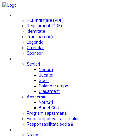
Club
HCL înființare (PDF)
Regulament (PDF)
Identitate
Transparență
Legende
Calendar
Sponsori
Fotbal
Seniori
Noutăți
Jucatori
Staff
Calendar etape
Clasament
Academia
Noutăți
Buget CCJ
Program saptamanal
Fotbal împotriva rasismului
Responsabilitate socială
Tenis de masă
Noutati