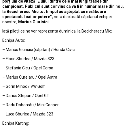
porțiuni de viteză. E unul dintre cele mai lungi trasee din
campionat. Publicul sunt convins că va fi în număr mare din nou,
la Becicherecu Mic tot timpul au așteptat cu nerăbdare
spectacolul cailor putere”,
ne-a declarată căpitanul echipei
noastre,
Marius Giurisici.
Iată piloții ce ne vor reprezenta duminică, la Becicherecu Mic:
Echipa Auto:
– Marius Giurisici (căpitan) / Honda Civic
– Florin Sburlea / Mazda 323
– Ștefania Cicu / Opel Corsa
– Marius Curelaru / Opel Astra
– Sorin Mihoc / VW Golf
– Darius Stepan / Opel GT
– Radu Dobarcău / Mini Cooper
– Luca Sburlea / Mazda 323
Echipa Karting: