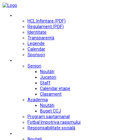
Club
HCL înființare (PDF)
Regulament (PDF)
Identitate
Transparență
Legende
Calendar
Sponsori
Fotbal
Seniori
Noutăți
Jucatori
Staff
Calendar etape
Clasament
Academia
Noutăți
Buget CCJ
Program saptamanal
Fotbal împotriva rasismului
Responsabilitate socială
Tenis de masă
Noutati