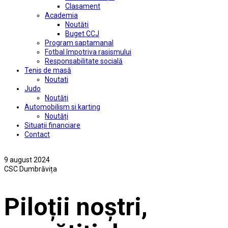
Clasament
Academia
Noutăți
Buget CCJ
Program saptamanal
Fotbal împotriva rasismului
Responsabilitate socială
Tenis de masă
Noutati
Judo
Noutăți
Automobilism si karting
Noutăți
Situații financiare
Contact
9 august 2024
CSC Dumbrăvița
Piloții noștri,