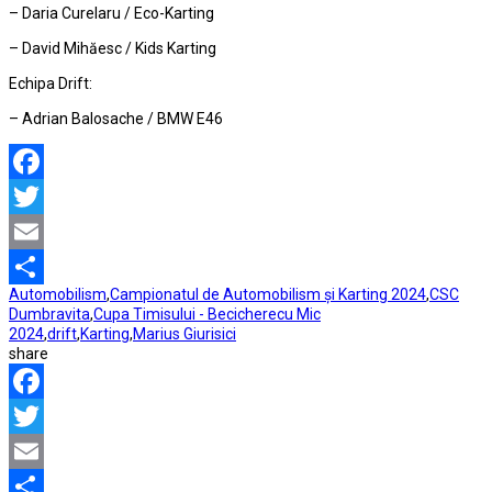
– Daria Curelaru / Eco-Karting
– David Mihăesc / Kids Karting
Echipa Drift:
– Adrian Balosache / BMW E46
Facebook
Twitter
Email
Automobilism
,
Campionatul de Automobilism și Karting 2024
,
CSC
Partajează
Dumbravita
,
Cupa Timisului - Becicherecu Mic
2024
,
drift
,
Karting
,
Marius Giurisici
share
Facebook
Twitter
Email