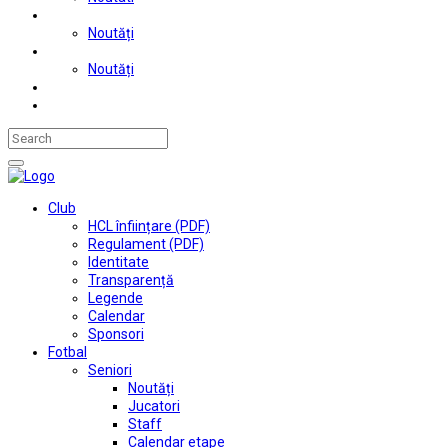
Judo
Noutăți
Automobilism si karting
Noutăți
Situații financiare
Contact
Club
HCL înființare (PDF)
Regulament (PDF)
Identitate
Transparență
Legende
Calendar
Sponsori
Fotbal
Seniori
Noutăți
Jucatori
Staff
Calendar etape