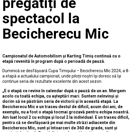
pregătiți de
spectacol la
Becicherecu Mic
Campionatul de Automobilism și Karting Timiș continuă cu o
etapă revenită în program după o perioadă de pauză.
Duminică se desfășoară Cupa Timișului – Becicherecu Mic 2024, a 8-
a etapă a actualului campionat, unde piloții noștri își doresc să își
continue seria de rezultate excelente din acest sezon.
„E o etapă ce revine în calendar după o pauză de un an. Mergem
acolo cu toată echipa, cu așteptări mari. Suntem neînvinși și
dorim să ne păstrăm seria de victorii și în această etapă. La
Becicherecu Mic e un traseu destul de dificil, acum doi ani, de
exemplu, nu a fost o etapă tocmai grozavă pentru echipa noastră.
Am luat locul 2 cu echipa și locul 2 la individual. E un traseu dificil,
pentru că se desfășoară pe mai multe străzi adiacente din
Becicherecu Mic, sunt și întoarceri de 360 de grade, sunt și