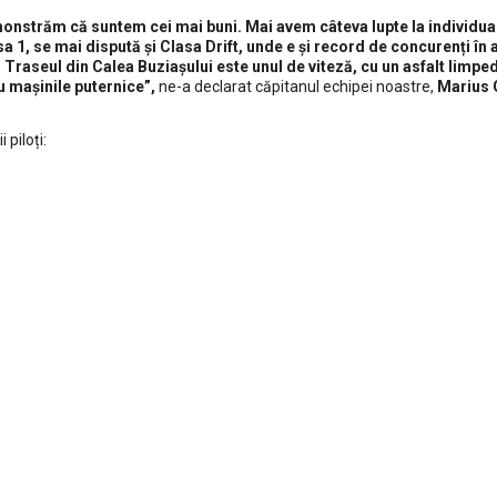
monstrăm că suntem cei mai buni. Mai avem câteva lupte la individua
a 1, se mai dispută și Clasa Drift, unde e și record de concurenți în
. Traseul din Calea Buziașului este unul de viteză, cu un asfalt limped
u mașinile puternice”,
ne-a declarat căpitanul echipei noastre,
Marius G
piloți: