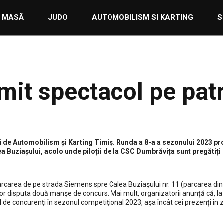
E MASĂ
JUDO
AUTOMOBILISM SI KARTING
S
omit spectacol pe pat
i de Automobilism și Karting Timiș. Runda a 8-a a sezonului 2023 p
Buziașului, acolo unde piloții de la CSC Dumbrăvița sunt pregătiți 
arcarea de pe strada Siemens spre Calea Buziașului nr. 11 (parcarea din
 vor disputa două manșe de concurs. Mai mult, organizatorii anunță că, l
l de concurenți în sezonul competițional 2023, așa încât cei prezenți în