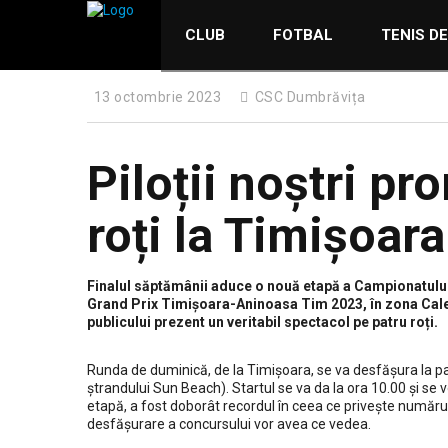
CLUB
FOTBAL
TENIS D
13 octombrie 2023
CSC Dumbrăvița
Piloții noștri pr
roți la Timișoara
Finalul săptămânii aduce o nouă etapă a Campionatulu
Grand Prix Timișoara-Aninoasa Tim 2023, în zona Calea 
publicului prezent un veritabil spectacol pe patru roți.
Runda de duminică, de la Timișoara, se va desfășura la p
ștrandului Sun Beach). Startul se va da la ora 10.00 și se
etapă, a fost doborât recordul în ceea ce privește număru
desfășurare a concursului vor avea ce vedea.