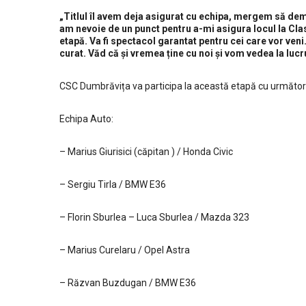
„Titlul îl avem deja asigurat cu echipa, mergem să de
am nevoie de un punct pentru a-mi asigura locul la Clas
etapă. Va fi spectacol garantat pentru cei care vor veni
curat. Văd că și vremea ține cu noi și vom vedea la lucr
CSC Dumbrăvița va participa la această etapă cu următorii 
Echipa Auto:
– Marius Giurisici (căpitan ) / Honda Civic
– Sergiu Tirla / BMW E36
– Florin Sburlea – Luca Sburlea / Mazda 323
– Marius Curelaru / Opel Astra
– Răzvan Buzdugan / BMW E36