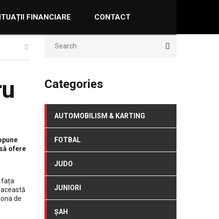
ITUAȚII FINANCIARE
CONTACT
ru
Categories
AUTOMOBILISM & KARTING
ropune
FOTBAL
să ofere
JUDO
 fața
JUNIORI
a această
 zona de
ȘAH