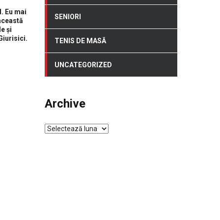
l. Eu mai
SENIORI
 această
e și
iurisici.
TENIS DE MASĂ
UNCATEGORIZED
Archive
Archive