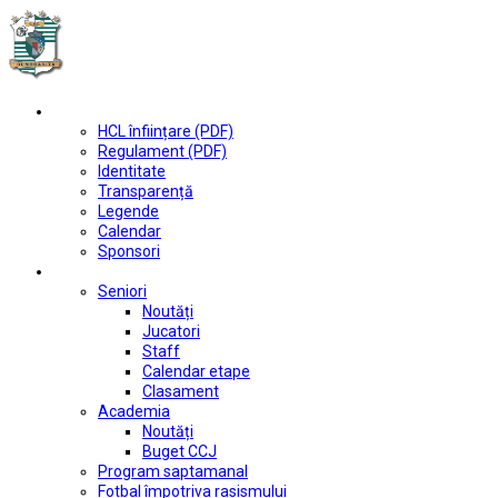
Club
HCL înființare (PDF)
Regulament (PDF)
Identitate
Transparență
Legende
Calendar
Sponsori
Fotbal
Seniori
Noutăți
Jucatori
Staff
Calendar etape
Clasament
Academia
Noutăți
Buget CCJ
Program saptamanal
Fotbal împotriva rasismului