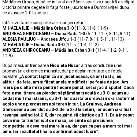
Mădălinei Orban, după ce în turul din Bănie, sportiva noastră a scăpat
victoria printre degete în fața fostei jucătoare a Dumbrăviței, după
ce avusese 2-0 la seturi.
Iată rezultatele complete ale manșei retur:
MIHAELA ILIE – Mădălina Orban 3-0
(11-3, 11-6, 11-9)
ANDREEA GHIROCEANU – Diana Radu 1-3
(5-11, 11-7, 8-11, 8-11)
ALESIA PAULIUC – Andreea Jifcu 1-3
(11-7, 8-11, 5-11, 11-13)
MIHAELA ILIE – Diana Radu 3-0
(11-5, 11-4, 11-2)
ANDREEA GHIROCEANU – Mădălina Orban 3-1
(11-4, 11-2, 9-11,
11-9)
După meci, antrenoarea
Nicoleta Husar
a tras concluziile unei
promovări extrem de muncite, dar pe deplin meritate de fetele
noastre:
„A contat faptul că am jucat acasă, că am fost și eu
alături de fete, am și făcut unele modificări pe foaia de joc. Am
mers pe o altă miză pentru fiecare punct, set și joc disputat. Dacă
fetele mai tinere au pierdut săptămâna trecută cu 3-0, acum au
cedat mult mai strâns, cu 3-1. Iar soarta promovării s-a răsturnat
acolo unde pierdusem noi teren în tur. La Craiova, Andreea
Ghiroceanu a pierdut cu 3-2 de la 2-0 la seturi, iar acum și-a luat
revanșa, având tot 2-0, dar reușind să câștige cu 3-1. Ea a început
ceva mai târziu tenisul de masă, se simte că presiunea
competiției e ceva mai mare la ea, dar pas cu pas a mers tot mai
bine. Iar rezultatul final a confirmat acest lucru”.