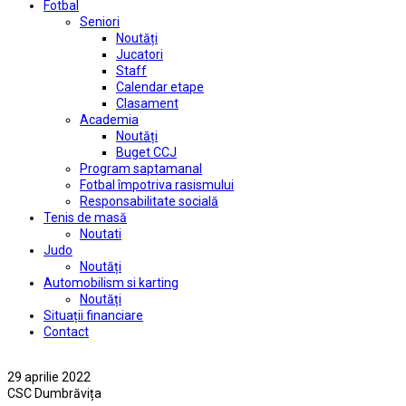
Fotbal
Seniori
Noutăți
Jucatori
Staff
Calendar etape
Clasament
Academia
Noutăți
Buget CCJ
Program saptamanal
Fotbal împotriva rasismului
Responsabilitate socială
Tenis de masă
Noutati
Judo
Noutăți
Automobilism si karting
Noutăți
Situații financiare
Contact
29 aprilie 2022
CSC Dumbrăvița