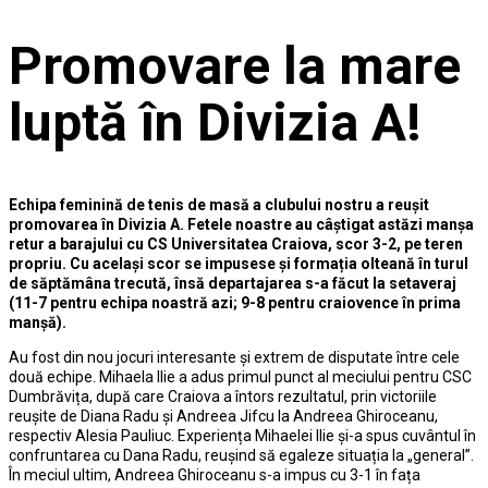
Promovare la mare
luptă în Divizia A!
Echipa feminină de tenis de masă a clubului nostru a reușit
promovarea în Divizia A. Fetele noastre au câștigat astăzi manșa
retur a barajului cu CS Universitatea Craiova, scor 3-2, pe teren
propriu. Cu același scor se impusese și formația olteană în turul
de săptămâna trecută, însă departajarea s-a făcut la setaveraj
(11-7 pentru echipa noastră azi; 9-8 pentru craiovence în prima
manșă).
Au fost din nou jocuri interesante și extrem de disputate între cele
două echipe. Mihaela Ilie a adus primul punct al meciului pentru CSC
Dumbrăvița, după care Craiova a întors rezultatul, prin victoriile
reușite de Diana Radu și Andreea Jifcu la Andreea Ghiroceanu,
respectiv Alesia Pauliuc. Experiența Mihaelei Ilie și-a spus cuvântul în
confruntarea cu Dana Radu, reușind să egaleze situația la „general”.
În meciul ultim, Andreea Ghiroceanu s-a impus cu 3-1 în fața