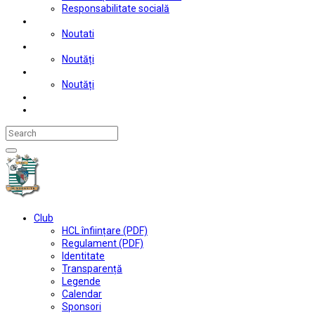
Responsabilitate socială
Tenis de masă
Noutati
Judo
Noutăți
Automobilism si karting
Noutăți
Situații financiare
Contact
Club
HCL înființare (PDF)
Regulament (PDF)
Identitate
Transparență
Legende
Calendar
Sponsori