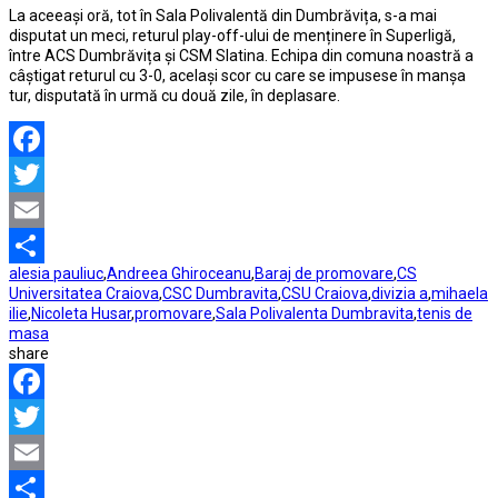
La aceeași oră, tot în Sala Polivalentă din Dumbrăvița, s-a mai
disputat un meci, returul play-off-ului de menținere în Superligă,
între ACS Dumbrăvița și CSM Slatina. Echipa din comuna noastră a
câștigat returul cu 3-0, același scor cu care se impusese în manșa
tur, disputată în urmă cu două zile, în deplasare.
Facebook
Twitter
Email
alesia pauliuc
,
Andreea Ghiroceanu
,
Baraj de promovare
,
CS
Partajează
Universitatea Craiova
,
CSC Dumbravita
,
CSU Craiova
,
divizia a
,
mihaela
ilie
,
Nicoleta Husar
,
promovare
,
Sala Polivalenta Dumbravita
,
tenis de
masa
share
Facebook
Twitter
Email