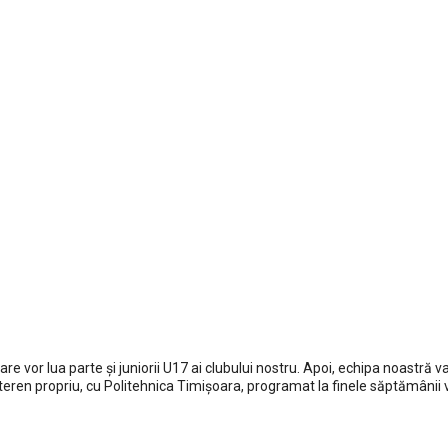
vor lua parte și juniorii U17 ai clubului nostru. Apoi, echipa noastră va 
Social media
 teren propriu, cu Politehnica Timișoara, programat la finele săptămânii v
de