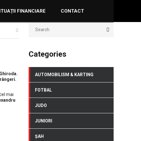
ITUAȚII FINANCIARE
CONTACT
Categories
 Ghiroda.
AUTOMOBILISM & KARTING
frângeri.
FOTBAL
cel mai
exandru
JUDO
JUNIORI
ȘAH