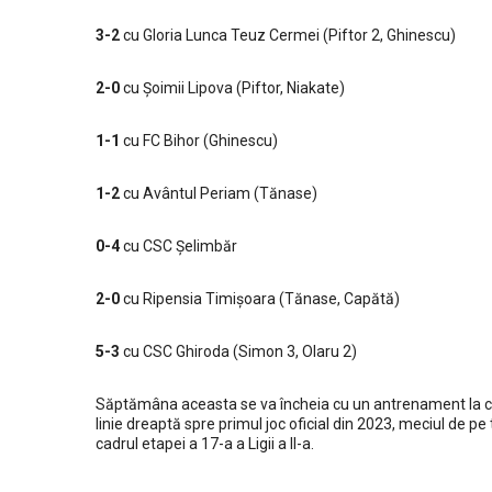
3-2
cu Gloria Lunca Teuz Cermei (Piftor 2, Ghinescu)
2-0
cu Șoimii Lipova (Piftor, Niakate)
1-1
cu FC Bihor (Ghinescu)
1-2
cu Avântul Periam (Tănase)
0-4
cu CSC Șelimbăr
2-0
cu Ripensia Timișoara (Tănase, Capătă)
5-3
cu CSC Ghiroda (Simon 3, Olaru 2)
Săptămâna aceasta se va încheia cu un antrenament la care 
Despre club
linie dreaptă spre primul joc oficial din 2023, meciul de pe
cadrul etapei a 17-a a Ligii a II-a.
Clubul Sportiv Comunal Dumbrăvița este un club sportiv 