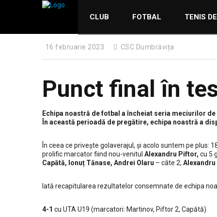
CLUB
FOTBAL
TENIS D
16 februarie 2023
CSC Dumbrăvița
Punct final în tes
Echipa noastră de fotbal a încheiat seria meciurilor de
În această perioadă de pregătire, echipa noastră a disput
În ceea ce privește golaverajul, și acolo suntem pe plus: 
prolific marcator fiind nou-venitul
Alexandru Piftor,
cu 5 g
Capătă, Ionuț Tănase, Andrei Olaru
– câte 2,
Alexandru
Iată recapitularea rezultatelor consemnate de echipa noas
4-1
cu UTA U19 (marcatori: Martinov, Piftor 2, Capătă)