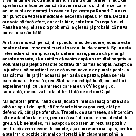
sperăm ca măcar pe bancă să avem măcar doi dintre cei care
acum sunt accidentați. În ceea ce-l privește pe Robert Curescu,
din punct de vedere medical el necesită repaus 14 zile. Deci nu
are voie să facă efort, dar este bine, este totul în regulă cu el.
Panaite are și el are o o problemă la gleznă și probabil că nu va
putea juca sâmbătă.
Am transmis echipei că, din punctul meu de vedere, acesta este
poate cel mai important meci al sezonului de toamnă. Spun asta
referindu-mă la implicare, la determinare, pentru că pe lângă
aceste absențe, să nu uităm că venim după un rezultat negativ la
Voluntari și aștept o reacție pozitivă din partea echipei. Aștept de
la jucători să conștientizeze că avem nevoie de puncte pentru a
sta cât mai liniștiți în această perioadă de pauză, până se reia
campionatul. Ne va fi greu! Slatina e o echipă bună, cu jucători
experimentați, cu un antrenor care are un CV bogat și, cu
siguranță, meciul va fi total diferit față de cel din Cupă.
Mă aștept în primul rând de la jucătorii mei să reacționeze și să
aibă un spirit de luptă, să fim foarte bine organizați, atât pe
defensivă, cât și pe ofensivă. Trebuie, de asemenea, să încercăm
să ne adaptăm la teren, pentru că va fi din nou terenul destul de
greu. Și, bineînțeles, mă aștept să scoatem un rezultat pozitiv,
pentru că avem nevoie de puncte, așa cum v-am mai spus, pentru
a sta într-o poziție cât mai confortabilă în clasament până la