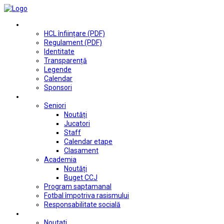
Club
HCL înființare (PDF)
Regulament (PDF)
Identitate
Transparență
Legende
Calendar
Sponsori
Fotbal
Seniori
Noutăți
Jucatori
Staff
Calendar etape
Clasament
Academia
Noutăți
Buget CCJ
Program saptamanal
Fotbal împotriva rasismului
Responsabilitate socială
Tenis de masă
Noutati