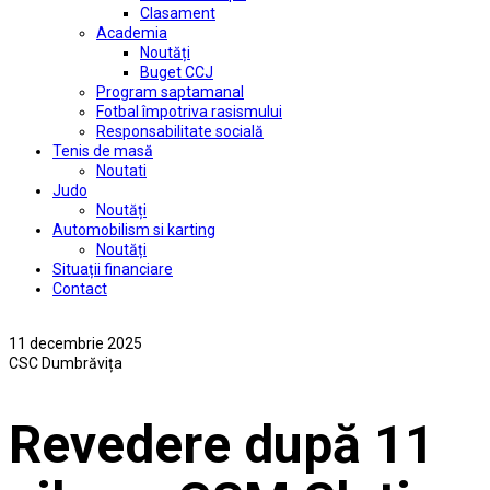
Clasament
Academia
Noutăți
Buget CCJ
Program saptamanal
Fotbal împotriva rasismului
Responsabilitate socială
Tenis de masă
Noutati
Judo
Noutăți
Automobilism si karting
Noutăți
Situații financiare
Contact
11 decembrie 2025
CSC Dumbrăvița
Revedere după 11