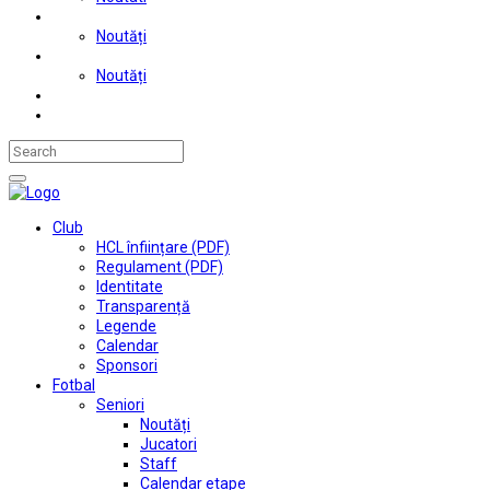
Judo
Noutăți
Automobilism si karting
Noutăți
Situații financiare
Contact
Club
HCL înființare (PDF)
Regulament (PDF)
Identitate
Transparență
Legende
Calendar
Sponsori
Fotbal
Seniori
Noutăți
Jucatori
Staff
Calendar etape