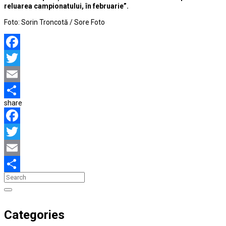
reluarea campionatului, în februarie”.
Foto: Sorin Troncotă / Sore Foto
Facebook
Twitter
Email
share
Partajează
Facebook
Twitter
Email
Partajează
Categories