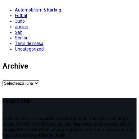
Automobilism & Karting
Fotbal
Judo
Juniori
Șah
Seniori
Tenis de masă
Uncategorized
Archive
Archive
Despre club
Clubul Sportiv Comunal Dumbrăvița este un club sportiv de drept
public, înființat ca instituţie publică polisportivă și va avea ca obiectiv
principal de activitate selecţia, pregătirea, participarea la competiţii
sportive interne şi internaționale.