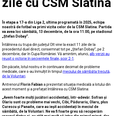
zile cu CSM Slatina
În etapa a 17-a din Liga 2, ultima programată în 2025, echipa
noastră de fotbal va primi vizita celor de la CSM Slatina. Partida
va avea loc sâmbătă, 13 decembrie, de la ora 11.00, pe stadionul
„Ștefan Dobay”.
Întâlnirea cu trupa din județul Olt vine la exact 11 zile de la
precedentul duel direct, consemnat tot pe „Ștefan Dobay”, pe 2
decembrie, dar în Cupa României. Vă amintim, atunci,
alb-verzii au
reușit o victorie în secvențele finale, scor 2-1
.
Din păcate, lotul nostru e în continuare decimat de probleme
medicale, care s-au înmulțit în timpul
meciului de sâmbăta trecută,
de la Voluntari
.
Antrenorul
Florin Fabian
a prezentat situația medicală a lotului din
acest moment și a prefațat întâlnirea cu CSM Slatina:
„Avem foarte mulți jucători accidentați, într-adevăr. Sofran și
Olariu sunt cu probleme mai vechi, Cibi, Pădurariu, Olaru, plus
Curescu și Panaite, care au ieșit accidentați în meciul de
sâmbătă, de la Voluntari. Ne va fi foarte greu să recuperăm
vreunul dintre ei, cu atât mai mult să intre din primul minut, dar