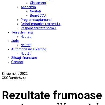
Clasament
Academia
Noutăți
Buget CCJ
Program saptamanal
Fotbal împotriva rasismului
Responsabilitate socială
Tenis de masă
Noutati
Judo
Noutăți
Automobilism si karting
Noutăți
Situații financiare
Contact
8 noiembrie 2022
CSC Dumbrăvița
Rezultate frumoase