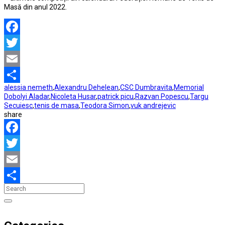
Masă din anul 2022.
Facebook
Twitter
Email
alessia nemeth
,
Alexandru Dehelean
,
CSC Dumbravita
,
Memorial
Partajează
Dobolyi Aladar
,
Nicoleta Husar
,
patrick picu
,
Razvan Popescu
,
Targu
Secuiesc
,
tenis de masa
,
Teodora Simon
,
vuk andrejevic
share
Facebook
Twitter
Email
Partajează