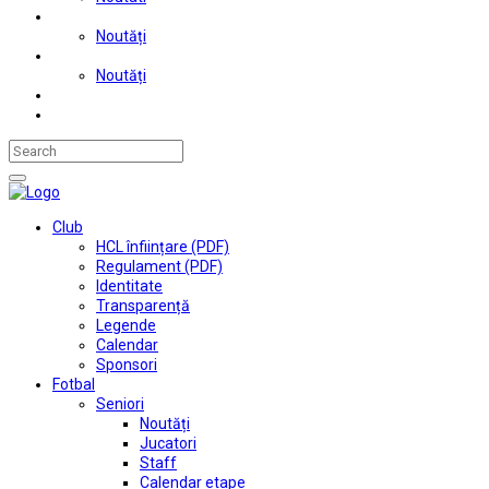
Judo
Noutăți
Automobilism si karting
Noutăți
Situații financiare
Contact
Club
HCL înființare (PDF)
Regulament (PDF)
Identitate
Transparență
Legende
Calendar
Sponsori
Fotbal
Seniori
Noutăți
Jucatori
Staff
Calendar etape