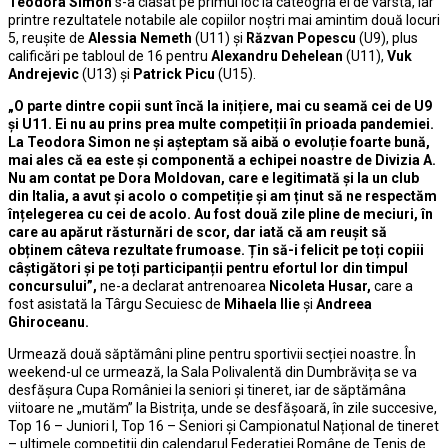
Teodora Simon
s-a clasat pe primul loc la cateogria ei de vârstă, iar
printre rezultatele notabile ale copiilor noștri mai amintim două locuri
5, reușite de
Alessia Nemeth
(U11) și
Răzvan Popescu
(U9), plus
calificări pe tabloul de 16 pentru
Alexandru Dehelean
(U11),
Vuk
Andrejevic
(U13) și
Patrick Picu
(U15).
„O parte dintre copii sunt încă la inițiere, mai cu seamă cei de U9
și U11. Ei nu au prins prea multe competiții în prioada pandemiei.
La Teodora Simon ne și așteptam să aibă o evoluție foarte bună,
mai ales că ea este și componentă a echipei noastre de Divizia A.
Nu am contat pe Dora Moldovan, care e legitimată și la un club
din Italia, a avut și acolo o competiție și am ținut să ne respectăm
înțelegerea cu cei de acolo. Au fost două zile pline de meciuri, în
care au apărut răsturnări de scor, dar iată că am reușit să
obținem câteva rezultate frumoase. Țin să-i felicit pe toți copiii
câștigători și pe toți participanții pentru efortul lor din timpul
concursului”,
ne-a declarat antrenoarea
Nicoleta Husar,
care a
fost asistată la Târgu Secuiesc de
Mihaela Ilie
și
Andreea
Ghiroceanu.
Urmează două săptămâni pline pentru sportivii secției noastre. În
weekend-ul ce urmează, la Sala Polivalentă din Dumbrăvița se va
desfășura Cupa României la seniori și tineret, iar de săptămâna
viitoare ne „mutăm” la Bistrița, unde se desfășoară, în zile succesive,
Top 16 – Juniori I, Top 16 – Seniori și Campionatul Național de tineret
– ultimele competiții din calendarul Federației Române de Tenis de