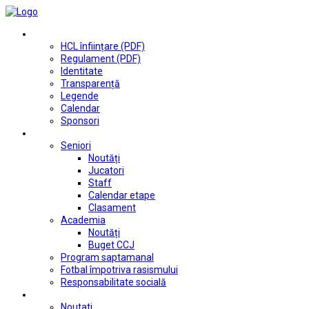
Club
HCL înființare (PDF)
Regulament (PDF)
Identitate
Transparență
Legende
Calendar
Sponsori
Fotbal
Seniori
Noutăți
Jucatori
Staff
Calendar etape
Clasament
Academia
Noutăți
Buget CCJ
Program saptamanal
Fotbal împotriva rasismului
Responsabilitate socială
Tenis de masă
Noutati