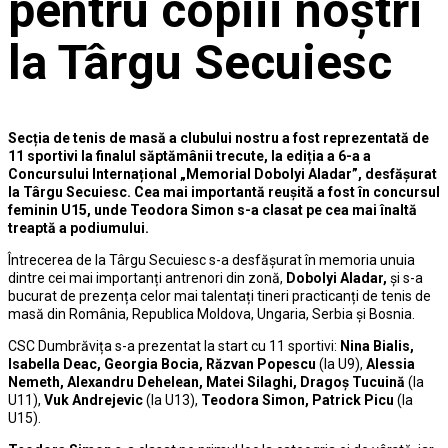
pentru copiii noștri
la Târgu Secuiesc
Secția de tenis de masă a clubului nostru a fost reprezentată de
11 sportivi la finalul săptămânii trecute, la ediția a 6-a a
Concursului Internațional „Memorial Dobolyi Aladar”, desfășurat
la Târgu Secuiesc. Cea mai importantă reușită a fost în concursul
feminin U15, unde Teodora Simon s-a clasat pe cea mai înaltă
treaptă a podiumului.
Întrecerea de la Târgu Secuiesc s-a desfășurat în memoria unuia
dintre cei mai importanți antrenori din zonă,
Dobolyi Aladar,
și s-a
bucurat de prezența celor mai talentați tineri practicanți de tenis de
masă din România, Republica Moldova, Ungaria, Serbia și Bosnia.
CSC Dumbrăvița s-a prezentat la start cu 11 sportivi:
Nina Bialis,
Isabella Deac, Georgia Bocia, Răzvan Popescu
(la U9),
Alessia
Nemeth, Alexandru Dehelean, Matei Silaghi, Dragoș Tucuină
(la
U11),
Vuk Andrejevic
(la U13),
Teodora Simon, Patrick Picu
(la
U15).