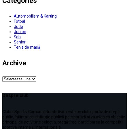
Categories
Automobilism & Karting
Fotbal
Judo
Juniori
Șah
Seniori
Tenis de masă
Archive
Archive
Despre club
Clubul Sportiv Comunal Dumbrăvița este un club sportiv de drept
public, înființat ca instituţie publică polisportivă și va avea ca obiectiv
principal de activitate selecţia, pregătirea, participarea la competiţii
sportive interne şi internaționale.