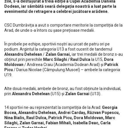
zile, s-a desfășurat a treia ediție a Cupei Academia Daniela
Dodean, iar sâmbătă seară delegația noastră a luat parte la
evenimentul de retragere a celebrei jucătoare arădene.
CSC Dumbrăvița a avut o comportare meritorie la competiția de la
Arad, de unde s-a întors cu șase prețioase medalii.
În probele pe echipe, sportivii noștri au urcat de patru ori pe
podium. Argintul la categoria U13 a fost cucerit de tandemul
Alexandru Dehelean
/
Zalan Garnai,
iar trei medalii de bronz s-au
obținut prin perechile
Marc Silaghi / Raul Dulca
la U15,
Dora
Moldovan
/ Andreea Craiu (Academia Dodean Arad) și
Patrick
Picu
/ Darius Nicolae (Câmpulung Muscel) – ambele la categoria
U19.
Alte două medalii, ambele de bronz, au fost obținute la individual,
prin
Alexandru Dehelean
(U15) și
Zalan Garnai
(U13).
14 sportivi ne-au reprezentat la competiția de la Arad:
Georgia
Bocea, Alexandru Dehelean, Andrei Cardaș, Răzvan Popescu,
Nina Bialis, Raul Dulca, Patrick Picu, Dora Moldovan, Marc
Silaghi, Zalan Garnai, Fabian Mihali, Isabella Deac, Carla