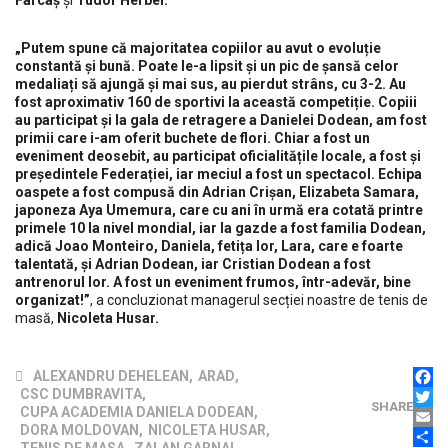
Farcaș
și
Tudor Herbei.
„Putem spune că majoritatea copiilor au avut o evoluție
constantă și bună. Poate le-a lipsit și un pic de șansă celor
medaliați să ajungă și mai sus, au pierdut strâns, cu 3-2. Au
fost aproximativ 160 de sportivi la această competiție. Copiii
au participat și la gala de retragere a Danielei Dodean, am fost
primii care i-am oferit buchete de flori. Chiar a fost un
eveniment deosebit, au participat oficialitățile locale, a fost și
președintele Federației, iar meciul a fost un spectacol. Echipa
oaspete a fost compusă din Adrian Crișan, Elizabeta Samara,
japoneza Aya Umemura, care cu ani în urmă era cotată printre
primele 10 la nivel mondial, iar la gazde a fost familia Dodean,
adică Joao Monteiro, Daniela, fetița lor, Lara, care e foarte
talentată, și Adrian Dodean, iar Cristian Dodean a fost
antrenorul lor. A fost un eveniment frumos, într-adevăr, bine
organizat!”
, a concluzionat managerul secției noastre de tenis de
masă,
Nicoleta Husar.
ALEXANDRU DEHELEAN
,
ARAD
,
FAC
CSC DUMBRAVITA
,
SHARE
TWI
CUPA ACADEMIA DANIELA DODEAN
,
EMAI
DORA MOLDOVAN
,
NICOLETA HUSAR
,
PAR