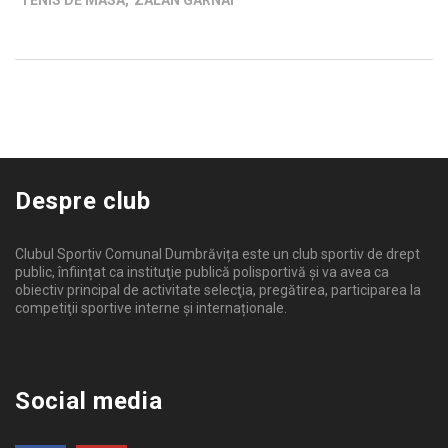
TENIS DE MASA
,
ZALAN GARNAI
Despre club
Clubul Sportiv Comunal Dumbrăvița este un club sportiv de drept
public, înființat ca instituţie publică polisportivă și va avea ca
obiectiv principal de activitate selecţia, pregătirea, participarea la
competiţii sportive interne şi internaționale.
Social media