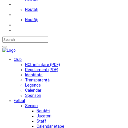
Judo
Noutăți
Automobilism si karting
Noutăți
Situații financiare
Contact
Club
HCL înființare (PDF)
Regulament (PDF)
Identitate
Transparență
Legende
Calendar
Sponsori
Fotbal
Seniori
Noutăți
Jucatori
Staff
Calendar etape