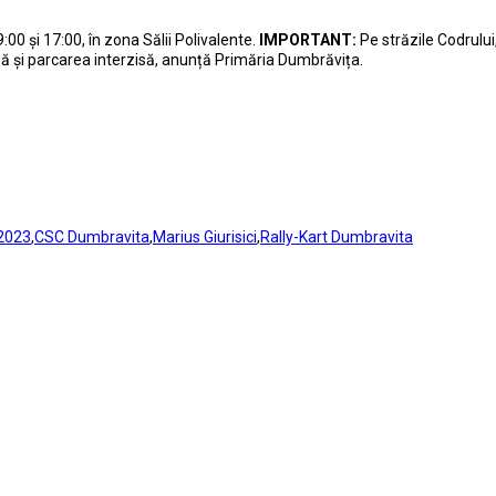
00 și 17:00, în zona Sălii Polivalente.
IMPORTANT:
Pe străzile Codrului,
chisă și parcarea interzisă, anunță Primăria Dumbrăvița.
 2023
,
CSC Dumbravita
,
Marius Giurisici
,
Rally-Kart Dumbravita