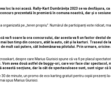
loc la noi acasă. Rally-Kart Dumbrăvița 2023 se va desfășura, ca și în
concurs prezentată în premieră în comuna noastră, dar și o sesiune de
a organizată pe „teren propriu”. Numărul de participanți este ridicat, ma
că va fi soare la ora concursului, dar acesta va fi un factor destul d
mai bun timp din concurs, atât la auto, cât și la karturi. Traseul de la
e mult caii putere, cât îndemânarea pilotului. Prin urmare, oricine a
crosskart, despre care Marius Giurisici spune că va fi pe placul spectatori
Vom avea două astfel de buggy-uri, care vor face clar spectacol, ma
ă această secțiune, dar la cât de spectaculoase sunt, sunt sigur că în
e 30 de minute, un promo de eco karting gratuit pentru copiii prezenți l
ai spus Marius Giurisici.