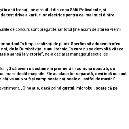
 anii trecuți, pe circuitul din zona Sălii Polivalente, și
 test drive a karturilor electrice pentru cei mai mici dintre
șinile de concurs sunt pregătite, iar totul ține acum de starea vremii
e important în timpii realizați de piloți. Sperăm să aducem trofeul
 noi, de la Dumbrăvița, e unul tehnic, în care nu se dezvoltă viteze
re o șansă la victorie”,
ne-a declarat managerul secției de
lor:
„O să avem o secțiune în premieră în comuna noastră, de
i mare decât mașinile. Ele au clasa lor separată, deși încă nu sunt
 câțiva ani vor fi și campionate naționale cu astfel de mașini”.
a eveniment.
„Cine știe, dacă prind gustul, microbul, poate că pe