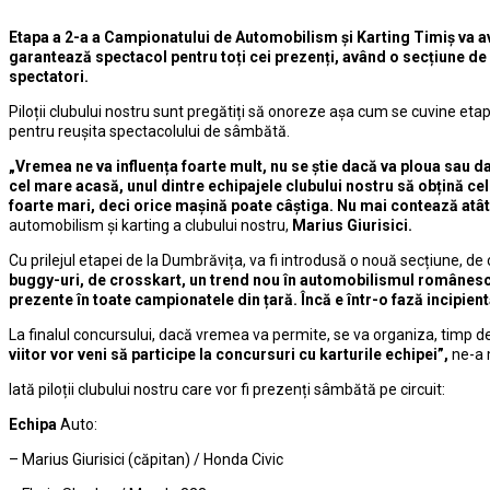
Etapa a 2-a a Campionatului de Automobilism și Karting Timiș va avea 
garantează spectacol pentru toți cei prezenți, având o secțiune de 
spectatori.
Piloții clubului nostru sunt pregătiți să onoreze așa cum se cuvine etap
pentru reușita spectacolului de sâmbătă.
„Vremea ne va influența foarte mult, nu se știe dacă va ploua sau da
cel mare acasă, unul dintre echipajele clubului nostru să obțină cel 
foarte mari, deci orice mașină poate câștiga. Nu mai contează atât d
automobilism și karting a clubului nostru,
Marius Giurisici.
Cu prilejul etapei de la Dumbrăvița, va fi introdusă o nouă secțiune, de 
buggy-uri, de crosskart, un trend nou în automobilismul românesc. 
prezente în toate campionatele din țară. Încă e într-o fază incipient
La finalul concursului, dacă vremea va permite, se va organiza, timp d
viitor vor veni să participe la concursuri cu karturile echipei”,
ne-a m
Iată piloții clubului nostru care vor fi prezenți sâmbătă pe circuit:
Echipa
Auto:
– Marius Giurisici (căpitan) / Honda Civic