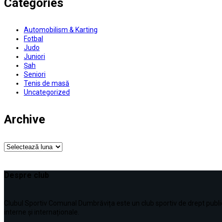
Categories
Automobilism & Karting
Fotbal
Judo
Juniori
Șah
Seniori
Tenis de masă
Uncategorized
Archive
Archive
Despre club
Clubul Sportiv Comunal Dumbrăvița este un club sportiv de drept public, în
interne şi internaționale.