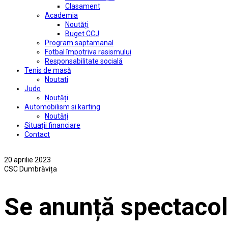
Clasament
Academia
Noutăți
Buget CCJ
Program saptamanal
Fotbal împotriva rasismului
Responsabilitate socială
Tenis de masă
Noutati
Judo
Noutăți
Automobilism si karting
Noutăți
Situații financiare
Contact
20 aprilie 2023
CSC Dumbrăvița
Se anunță spectacol