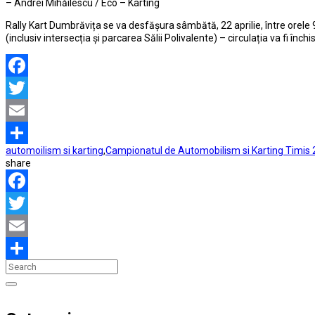
– Andrei Mihăilescu / Eco – Karting
Rally Kart Dumbrăvița se va desfășura sâmbătă, 22 aprilie, între orele 9:
(inclusiv intersecția și parcarea Sălii Polivalente) – circulația va fi în
Facebook
Twitter
Email
automoilism si karting
,
Campionatul de Automobilism si Karting Timis
Partajează
share
Facebook
Twitter
Email
Partajează