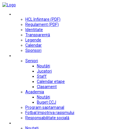
Club
HCL înființare (PDF)
Regulament (PDF)
Identitate
Transparență
Legende
Calendar
Sponsori
Fotbal
Seniori
Noutăți
Jucatori
Staff
Calendar etape
Clasament
Academia
Noutăți
Buget CCJ
Program saptamanal
Fotbal împotriva rasismului
Responsabilitate socială
Tenis de masă
Noutati