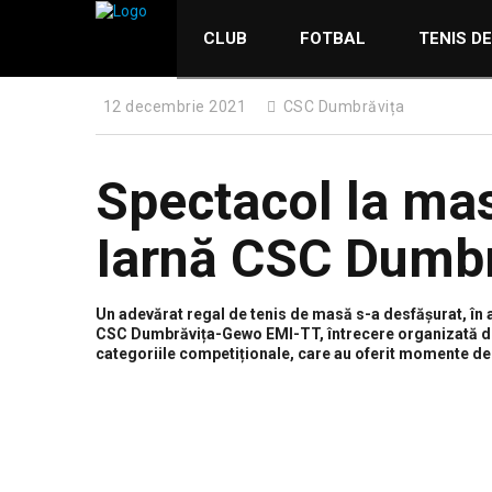
CLUB
FOTBAL
TENIS D
12 decembrie 2021
CSC Dumbrăvița
Spectacol la mas
Iarnă CSC Dumb
Un adevărat regal de tenis de masă s-a desfășurat, în 
CSC Dumbrăvița-Gewo EMI-TT, întrecere organizată de c
categoriile competiționale, care au oferit momente de