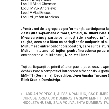
Locul III Mihai Gherman
Locul IV Vuk Andrejevic
Locul V Vlad Enescu
Locul VI Ștefan Ardelean
„
Pentru cei de la grupa de performanță, participarea la
desfășura săptămâna viitoare, tot aici, la Dumbrăvița. 
M-au surprins și participanții noștri de la categoria în
reușită, ceea ce a făcut ca părinții sa fie mulțumiți și 
Mulțumesc antrenorilor colaboratori, care sunt alături d
Mulțumim tuturor părinților, pentru încrederea pe care 
antrenoarea clubului nostru,
Nicoleta Husar.
Toți participanții au primit câte un pachețel, cu ocazia aprop
desfășurare a competiției. Întrecerea a fost posibilă graț
EMI-TT (Germania), Decathlon, d-nei Amalia Turcanu
Despre club
Blink Studio Dumbrăvița.
Clubul Sportiv Comunal Dumbrăvița este un club sportiv 
ADRIAN POPESCU
,
ALESSIA PAULIUC
,
CSC DUMBR
drept public, înființat ca instituţie publică polisportivă și va
CUPA DE IARNA CSC DUMBRAVITA GEWO EMI-TT
,
DA
avea ca obiectiv principal de activitate selecţia, pregătirea
NICOLETA HUSAR
,
SALA POLIVALENTA DUMBRAVITA
,
participarea la competiţii sportive interne şi internaționale