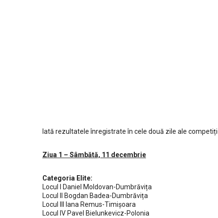
Iată rezultatele înregistrate în cele două zile ale competiți
Ziua 1 – Sâmbătă, 11 decembrie
Categoria Elite:
Locul I Daniel Moldovan-Dumbrăvița
Locul II Bogdan Badea-Dumbrăvița
Locul III Iana Remus-Timișoara
Locul IV Pavel Bielunkevicz-Polonia