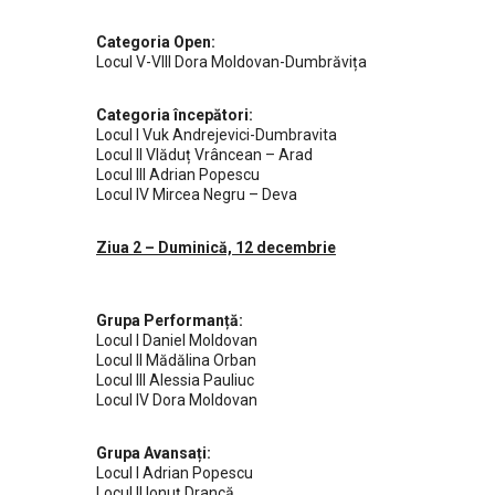
Categoria Open:
Locul V-VIII Dora Moldovan-Dumbrăvița
Categoria începători:
Locul I Vuk Andrejevici-Dumbravita
Locul II Vlăduț Vrâncean – Arad
Locul III Adrian Popescu
Locul IV Mircea Negru – Deva
Ziua 2 – Duminică, 12 decembrie
Grupa Performanță:
Locul I Daniel Moldovan
Locul II Mădălina Orban
Locul III Alessia Pauliuc
Locul IV Dora Moldovan
Grupa Avansați:
Locul I Adrian Popescu
Locul II Ionuț Drancă