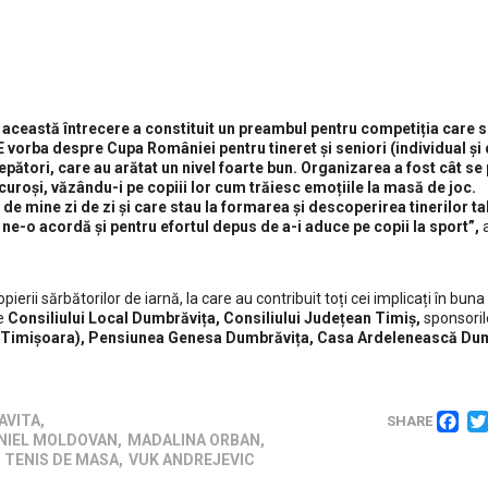
 această întrecere a constituit un preambul pentru competiția care s
E vorba despre Cupa României pentru tineret și seniori (individual și 
cepători, care au arătat un nivel foarte bun. Organizarea a fost cât se
bucuroși, văzându-i pe copiii lor cum trăiesc emoțiile la masă de joc.
e mine zi de zi și care stau la formarea și descoperirea tinerilor ta
ne-o acordă și pentru efortul depus de a-i aduce pe copii la sport”,
a
ierii sărbătorilor de iarnă, la care au contribuit toți cei implicați în buna
ie
Consiliului Local Dumbrăvița, Consiliului Județean Timiș,
sponsori
 (Timișoara), Pensiunea Genesa Dumbrăvița, Casa Ardelenească Dum
Social media
F
de
AVITA
,
SHARE
NIEL MOLDOVAN
,
MADALINA ORBAN
,
,
TENIS DE MASA
,
VUK ANDREJEVIC
.