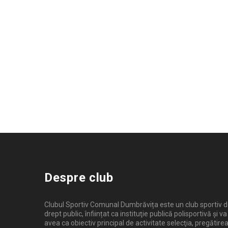
Despre club
Clubul Sportiv Comunal Dumbrăvița este un club sportiv 
drept public, înființat ca instituţie publică polisportivă și va
avea ca obiectiv principal de activitate selecţia, pregătirea