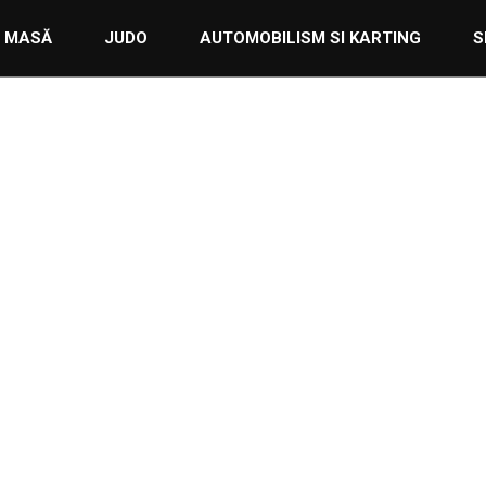
FOTBAL
4 IANUARIE 2022
E MASĂ
JUDO
AUTOMOBILISM SI KARTING
S