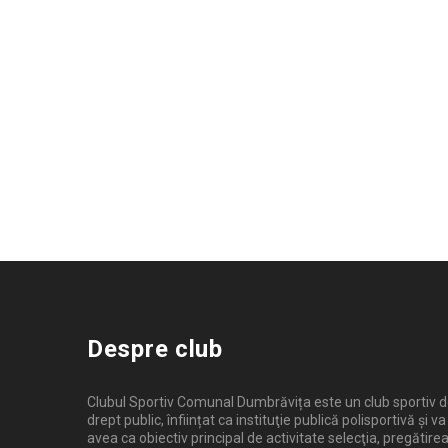
Despre club
Clubul Sportiv Comunal Dumbrăvița este un club sportiv 
drept public, înființat ca instituţie publică polisportivă și va
avea ca obiectiv principal de activitate selecţia, pregătirea