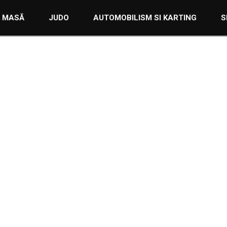
AUTOMOBILISM & KARTING
29 IANUARIE 2024
E MASĂ
JUDO
AUTOMOBILISM SI KARTING
S